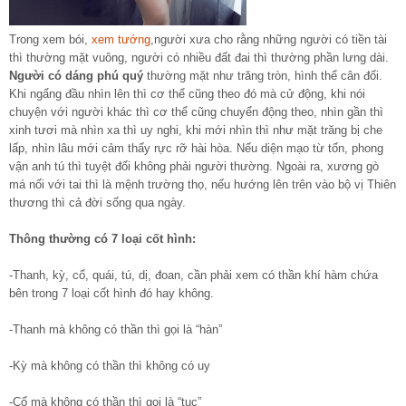
Trong xem bói,
xem tướng
,người xưa cho rằng những người có tiền tài
thì thường mặt vuông, người có nhiều đất đai thì thường phần lưng dài.
Người có dáng phú quý
thường mặt như trăng tròn, hình thể cân đối.
Khi ngẩng đầu nhìn lên thì cơ thể cũng theo đó mà cử động, khi nói
chuyện với người khác thì cơ thể cũng chuyển động theo, nhìn gần thì
xinh tươi mà nhìn xa thì uy nghi, khi mới nhìn thì như mặt trăng bị che
lấp, nhìn lâu mới cảm thấy rực rỡ hài hòa. Nếu diện mạo từ tốn, phong
vận anh tú thì tuyệt đối không phải người thường. Ngoài ra, xương gò
má nối với tai thì là mệnh trường thọ, nếu hướng lên trên vào bộ vị Thiên
thương thì cả đời sống qua ngày.
Thông thường có 7 loại cốt hình:
-Thanh, kỳ, cổ, quái, tú, dị, đoan, cần phải xem có thần khí hàm chứa
bên trong 7 loại cốt hình đó hay không.
-Thanh mà không có thần thì gọi là “hàn”
-Kỳ mà không có thần thì không có uy
-Cổ mà không có thần thì gọi là “tục”