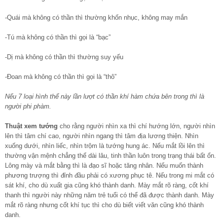
-Quái mà không có thần thì thường khốn nhục, không may mắn
-Tú mà không có thần thì gọi là “bạc”
-Dị mà không có thần thì thường suy yếu
-Đoan mà không có thần thì gọi là “thô”
Nếu 7 loại hình thể này lần lượt có thần khí hàm chứa bên trong thì là
người phi phàm.
Thuật xem tướng
cho rằng người nhìn xa thì chí hướng lớn, người nhìn
lên thì tâm chí cao, người nhìn ngang thì tâm địa lương thiện. Nhìn
xuống dưới, nhìn liếc, nhìn trộm là tướng hung ác. Nếu mắt lồi lên thì
thường vận mệnh chẳng thể dài lâu, tinh thần luôn trong trạng thái bất ổn.
Lông mày và mắt bằng thì là đạo sĩ hoặc tăng nhân. Nếu muốn thành
phương trượng thì đỉnh đầu phải có xương phục tê. Nếu trong mi mắt có
sát khí, cho dù xuất gia cũng khó thành danh. Mày mắt rõ ràng, cốt khí
thanh thì người này những năm trẻ tuổi có thể đã được thành danh. Mày
mắt rõ ràng nhưng cốt khí tục thì cho dù biết viết văn cũng khó thành
danh.