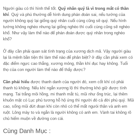
Người giàu có thì hình thể tốt.
Quý nhân quý là vì trong mắt có thần
khí
. Quý và phú thường dễ hình dung phán đoán sai, nếu tướng của
người không quý lại giống quý nhân cuối cùng cũng sẽ quý. Nếu hình
tướng không nghèo nhưng lại giống nghèo thì cuối cùng cũng sẽ nghèo
khổ. Như vậy làm thế nào để phán đoán được quý nhân trong nghèo
khổ?
Ở đây cần phải quan sát tình trạng của xương dịch mã. Vậy người giàu
lại là mệnh bần tiện thì làm thế nào đế phân biệt? ở đây cần phải xem có
đặc điểm ngực cao thẳng, xương mỏng, thần khí đục hay không. Tuổi
thọ của con người làm thế nào để thấy được?
Cần phải hiểu
được thanh danh của người đó, xem cốt khí có phải
thanh tú không. Nếu khí ngắn xương lộ thì thường khó giữ được tính
mạng. Tai trắng môi hồng, mi thanh mắt tú, mũi như ống trúc, lại thêm
khuôn mặt có Lục phủ tương hỗ hộ ứng thì người đó cả đời phú quý. Mũi
cao, sống mũi đứt đoạn khi còn nhỏ có thể mất ngưòi thân và anh em
ruột. Lông mày to và ngắn là người không có anh em. Vành tai không rõ
chủ hiếm muộn về đường con cái.
Cùng Danh Mục :