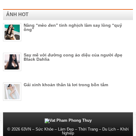
ẢNH HOT
Nàng “mèo đen” tinh nghịch làm say lòng “quý
ông”
Say mê với đường cong ảo diệu của người đpẹ
Black Dahlia
Gái xinh khoản thân lả lơi trong bồn tắm
© 2026
63VN – Sức Khỏe – Làm Đẹp – Thời Trang – Du Lịch – Khởi
Nghiệp