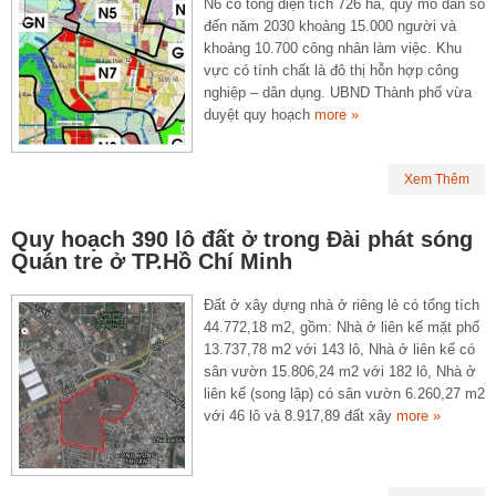
N6 có tổng diện tích 726 ha, quy mô dân số
đến năm 2030 khoảng 15.000 người và
khoảng 10.700 công nhân làm việc. Khu
vực có tính chất là đô thị hỗn hợp công
nghiệp – dân dụng. UBND Thành phố vừa
duyệt quy hoạch
more »
Xem Thêm
Quy hoạch 390 lô đất ở trong Đài phát sóng
Quán tre ở TP.Hồ Chí Minh
Đất ở xây dựng nhà ở riêng lẻ có tổng tích
44.772,18 m2, gồm: Nhà ở liên kế mặt phố
13.737,78 m2 với 143 lô, Nhà ở liên kế có
sân vườn 15.806,24 m2 với 182 lô, Nhà ở
liên kế (song lập) có sân vườn 6.260,27 m2
với 46 lô và 8.917,89 đất xây
more »