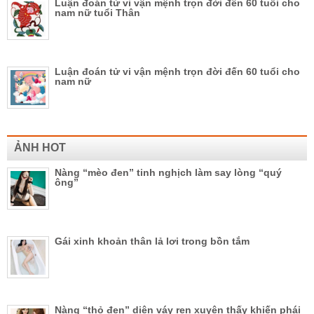
Luận đoán tử vi vận mệnh trọn đời đến 60 tuổi cho
nam nữ tuổi Thân
Luận đoán tử vi vận mệnh trọn đời đến 60 tuổi cho
nam nữ
ẢNH HOT
Nàng “mèo đen” tinh nghịch làm say lòng “quý
ông”
Gái xinh khoản thân lả lơi trong bồn tắm
Nàng “thỏ đen” diện váy ren xuyên thấy khiến phái