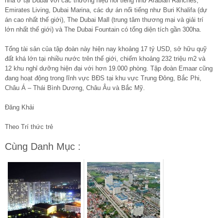
nhà ở tại Dubai với các thương hiệu nổi tiếng như Arabian Ranches,
Emirates Living, Dubai Marina, các dự án nổi tiếng như Buri Khalifa (dự
án cao nhất thế giới), The Dubai Mall (trung tâm thương mại và giải trí
lớn nhất thế giới) và The Dubai Fountain có tổng diện tích gần 300ha.
Tổng tài sản của tập đoàn này hiện nay khoảng 17 tỷ USD, sở hữu quỹ
đất khá lớn tại nhiều nước trên thế giới, chiếm khoảng 232 triệu m2 và
12 khu nghỉ dưỡng hiện đại với hơn 19.000 phòng. Tập đoàn Emaar cũng
đang hoạt động trong lĩnh vực BĐS tại khu vực Trung Đông, Bắc Phi,
Châu Á – Thái Bình Dương, Châu Âu và Bắc Mỹ.
Đăng Khải
Theo Trí thức trẻ
Cùng Danh Mục :