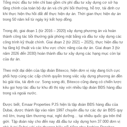
Tổng mức đầu tư trên chỉ bao gồm chi phí đầu tư xây dựng cơ sở hạ
tầng chính của toàn bộ dự án và chi phí bồi thường, hỗ trợ, tái định cư
khi thực hiện thu hồi đất để thực hiện dự án. Thời gian thực hiện dự án
trong 50 năm kể từ ngày ký kết hợp đồng.
Trong đó, giai đoạn 1 (từ 2016 – 2020) xây dựng phương án và hoàn
thành công tác bồi thường giải phóng mặt bằng và đầu tư xây dựng các
công trình kỹ thuật chính. Giai đoạn 2 (từ 2021 – 2025), thực hiện đầu tư
hạ tầng kỹ thuật và các khu vực chức năng của dự án. Giai đoạn 3 (từ
năm 2026 đến 2030) hoàn thành đầu tư xây dựng các hạng mục còn lại
của dự án.
Theo một đại diện của tập đoàn Bitexco, hiện đơn vị này đang tích cực
phối hợp cùng các cấp chính quyền trong việc xây dựng phương án đền
bù giải tỏa, tái định cư. Song song đó, Bitexco cũng đang có chiến lược
kêu gọi hợp tác đầu tư khu đô thị này với nhiều tập đoàn BĐS hàng đầu
trong và ngoài nước.
Được biết, Emaar Properties PJS hiện là tập đoàn BĐS hàng đầu của
Dubai, được thành lập vào năm 1997 chuyên đầu tư các dự án BĐS quy
mô lớn, trung tâm thương mại, nghỉ dưỡng… tại nhiều quốc gia trên thế
giới. Tập đoàn này cho đến nay đã đầu tư xây dựng hơn 37.000 đơn vị