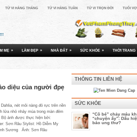
TỬ VI HÀNG THÁNG
TỬ VI HÀNG TUẦN
TỬ VI TRỌN ĐỜI
TUỔI V
»
»
»
»
M MẸ
LÀM ĐẸP
NHÀ ĐẤT
SỨC KHỎE
THỜI TRANG
THÔNG TIN LIÊN HỆ
ảo diệu của người đpẹ
SỨC KHỎE
 Dahlia, nét môi nàng đỏ rực trên nền
nh lửa nhỏ nhảy múa trong màn đêm
“Cô bé” chảy máu kh
. Bộ ảnh được thực hiện bởi:
“chuyện ấy”: Dấu hi
báo ung thư?
er: Sơn Râu Stylist: Hồ Diễm My
ỳnh Sương Ảnh: Sơn Râu