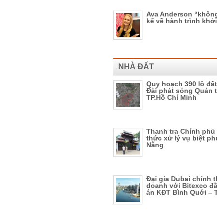
Ava Anderson “không
kể về hành trình khở
NHÀ ĐẤT
Quy hoạch 390 lô đất
Đài phát sóng Quán t
TP.Hồ Chí Minh
Thanh tra Chính phủ
thức xử lý vụ biệt p
Nẵng
Đại gia Dubai chính t
doanh với Bitexco đ
án KĐT Bình Quới –