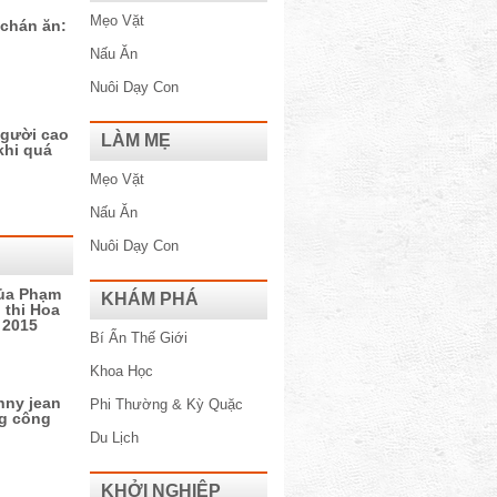
Mẹo Vặt
 chán ăn:
Nấu Ăn
Nuôi Dạy Con
người cao
LÀM MẸ
khi quá
Mẹo Vặt
Nấu Ăn
Nuôi Dạy Con
của Phạm
KHÁM PHÁ
 thi Hoa
 2015
Bí Ẩn Thế Giới
Khoa Học
nny jean
Phi Thường & Kỳ Quặc
ng công
Du Lịch
KHỞI NGHIỆP