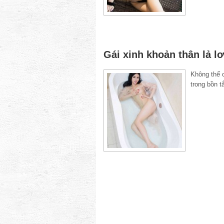
Gái xinh khoản thân lả l
Không thể c
tron