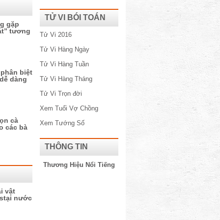
TỬ VI BÓI TOÁN
ng gặp
át” tương
Tử Vi 2016
Tử Vi Hàng Ngày
Tử Vi Hàng Tuần
 phân biệt
 dễ dàng
Tử Vi Hàng Tháng
Tử Vi Trọn đời
Xem Tuổi Vợ Chồng
họn cà
Xem Tướng Số
o các bà
THÔNG TIN
Thương Hiệu Nổi Tiếng​
i vật
stại nước