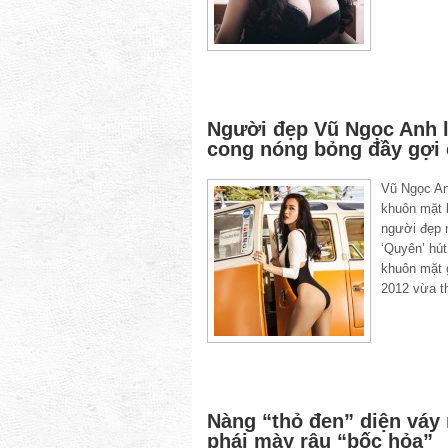
Người đẹp Vũ Ngọc Anh l
cong nóng bỏng đầy gợi
Vũ Ngọc An
khuôn mặt 
người đẹp 
‘Quyên’ hú
khuôn mặt 
2012 vừa t
Nàng “thỏ đen” diện váy 
phái mày râu “bốc hỏa”