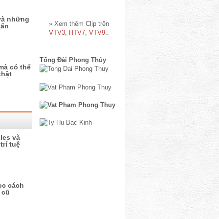
và những
» Xem thêm Clip trên
 ẩn
VTV3
,
HTV7
,
VTV9
..
Tổng Đài Phong Thủy
mà có thể
thật
les và
trí tuệ
ọc cách
 cũ