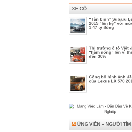
XE CỘ
“Tân binh” Subaru L
2015 “lên kệ” với mứ
1,47 tỷ đồng
Thị trường ô tô Việt
“hâm nóng” lên vì th
đến 30%
Công bố hình ảnh đầu
của Lexus LX 570 20
ỨNG VIÊN – NGƯỜI TÌM