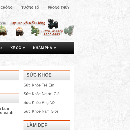
Ợ CHỒNG
TƯỚNG SỐ
PHONG THỦY
»
»
»
XE CỘ
KHÁM PHÁ
SỨC KHỎE
Sức Khỏe Trẻ Em
Sức Khỏe Người Già
Sức Khỏe Phụ Nữ
i làm
Sức Khỏe Nam Giới
ệu cảnh
LÀM ĐẸP