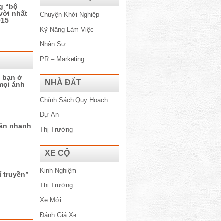
g “bộ
vời nhất
Chuyện Khởi Nghiệp
015
Kỹ Năng Làm Việc
Nhân Sự
PR – Marketing
p bạn ở
NHÀ ĐẤT
mọi ánh
Chính Sách Quy Hoạch
Dự Án
ân nhanh
Thị Trường
XE CỘ
Kinh Nghiệm
í truyền”
Thị Trường
Xe Mới
Đánh Giá Xe