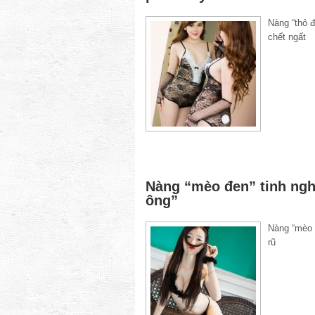
Nàng “thỏ đ
ch
Nàng “mèo đen” tinh ngh
ông”
Nàng “mèo 
r