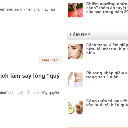
Chiêm ngưỡng nhữn
cánh” thảm đỏ tuyệt 
en” siêu sexy khiến phái mày râu
của sao trong năm 2
ết ngất
LÀM ĐẸP
Cách trang điểm giú
hữu đôi mắt thu hút 
nhìn
Xem Thêm
Phương pháp giảm c
ịch làm say lòng “quý
trong sau 2 tuần
đen” tinh ngịch bán nude đầy quyến
ũ
Công thức trị mụn “b
vào buổi tối hiệu quả