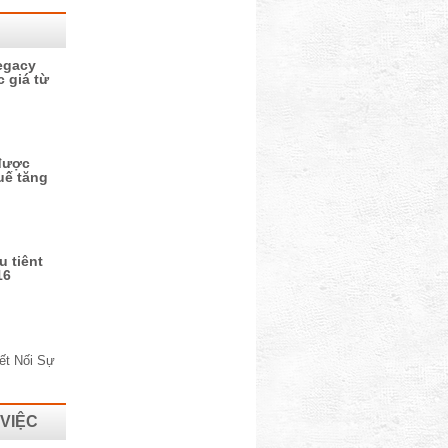
egacy
c giá từ
 được
uế tăng
 tiênt
16
 VIỆC