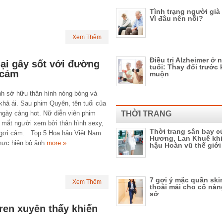
Tình trạng người già
Vì đâu nên nỗi?
Xem Thêm
Điều trị Alzheimer ở 
ại gây sốt với đường
tuổi: Thay đổi trước 
 cảm
muộn
h sở hữu thân hình nóng bỏng và
khả ái. Sau phim Quyên, tên tuổi của
ngày càng hot. Nữ diễn viên phim
THỜI TRANG
t mắt người xem bởi thân hình sexy,
Thời trang sân bay 
gợi cảm. Top 5 Hoa hậu Việt Nam
Hương, Lan Khuê khi
hực hiện bộ ảnh
more »
hậu Hoàn vũ thế giới
7 gợi ý mặc quần ski
Xem Thêm
thoải mái cho cô nà
sở
ren xuyên thấy khiến