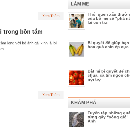
LÀM MẸ
Thói quen xấu thườ
Xem Thêm
của bố mẹ sẽ “phá n
lai con trai
ơi trong bồn tắm
Bí quyết để giúp bạn
ầm lòng với bộ ảnh gái xinh lả lơi
hoa quả chín ép cực
g bồn tắm
Bật mí bí quyết để c
chua, cà tím ngon ch
nội trợ
Xem Thêm
KHÁM PHÁ
Tuyển tập những quá
từng gây “sóng gió” 
Anh