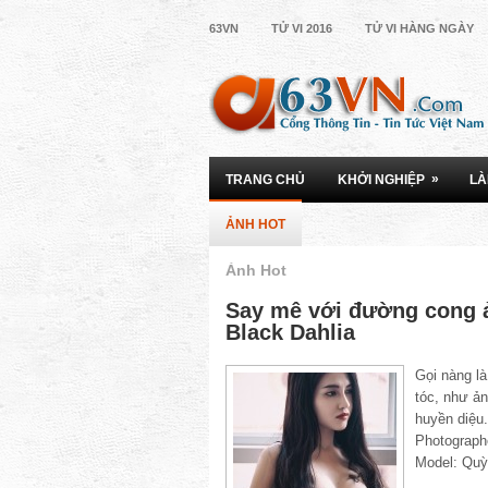
63VN
TỬ VI 2016
TỬ VI HÀNG NGÀY
»
TRANG CHỦ
KHỞI NGHIỆP
LÀ
ẢNH HOT
Ảnh Hot
Say mê với đường cong 
Black Dahlia
Gọi nàng là
tóc, như ả
huyền diệu
Photograph
Model: Qu