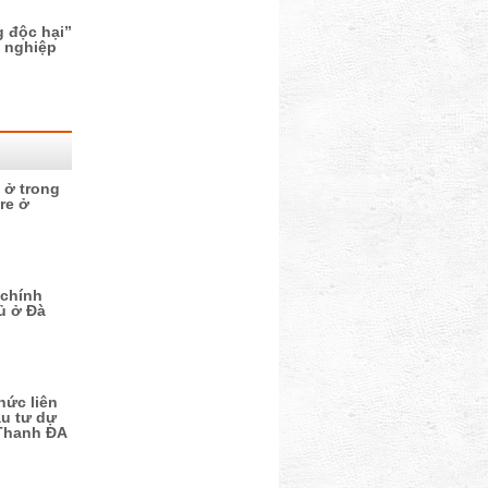
 độc hại”
i nghiệp
 ở trong
re ở
 chính
hủ ở Đà
hức liên
ầu tư dự
 Thanh ĐA