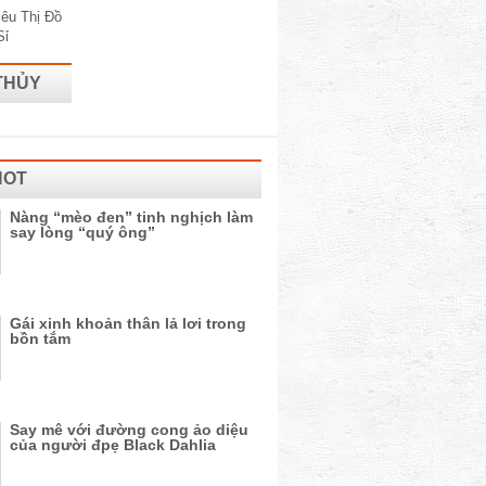
THỦY
HOT
Nàng “mèo đen” tinh nghịch làm
say lòng “quý ông”
Gái xinh khoản thân lả lơi trong
bồn tắm
Say mê với đường cong ảo diệu
của người đpẹ Black Dahlia