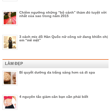
Chiêm ngưỡng những “bộ cánh” thảm đỏ tuyệt vời
nhất của sao trong năm 2015
3 cách mix đồ Hàn Quốc nữ công sở đang khiến chị
em “mê mệt”
LÀM ĐẸP
Bí quyết dưỡng da trắng sáng hơn cả đi spa
4 nguyên tắc giảm cân bạn cần phải biết