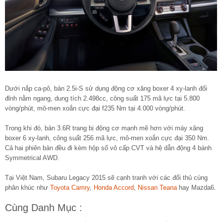
Dưới nắp ca-pô, bản 2.5i-S sử dụng động cơ xăng boxer 4 xy-lanh đối
đỉnh nằm ngang, dung tích 2.498cc, công suất 175 mã lực tại 5.800
vòng/phút, mô-men xoắn cực đại f235 Nm tại 4.000 vòng/phút.
Trong khi đó, bản 3.6R trang bị động cơ mạnh mẽ hơn với máy xăng
boxer 6 xy-lanh, công suất 256 mã lực, mô-men xoắn cực đại 350 Nm.
Cả hai phiên bản đều đi kèm hộp số vô cấp CVT và hệ dẫn động 4 bánh
Symmetrical AWD.
Tại Việt Nam, Subaru Legacy 2015 sẽ cạnh tranh với các đối thủ cùng
phân khúc như
Toyota Camry
,
Honda Accord
,
Nissan Teana
hay Mazda6.
Cùng Danh Mục :