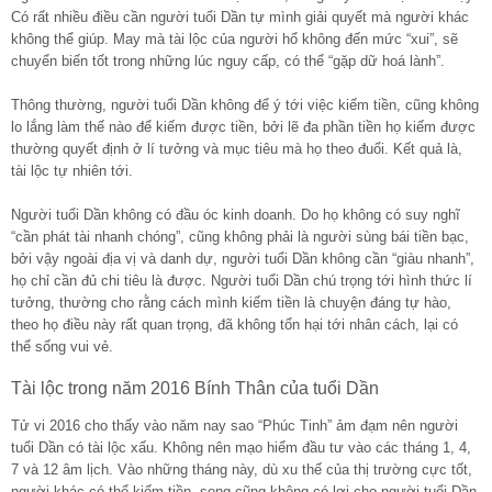
Có rất nhiều điều cần người tuổi Dần tự mình giải quyết mà người khác
không thể giúp. May mà tài lộc của người hổ không đến mức “xui”, sẽ
chuyển biến tốt trong những lúc nguy cấp, có thể “gặp dữ hoá lành”.
Thông thường, người tuổi Dần không để ý tới việc kiếm tiền, cũng không
lo lắng làm thế nào để kiếm được tiền, bởi lẽ đa phần tiền họ kiếm được
thường quyết định ở lí tưởng và mục tiêu mà họ theo đuổi. Kết quả là,
tài lộc tự nhiên tới.
Người tuổi Dần không có đầu óc kinh doanh. Do họ không có suy nghĩ
“cần phát tài nhanh chóng”, cũng không phải là người sùng bái tiền bạc,
bởi vậy ngoài địa vị và danh dự, người tuổi Dần không cần “giàu nhanh”,
họ chỉ cần đủ chi tiêu là được. Người tuổi Dần chú trọng tới hình thức lí
tưởng, thường cho rằng cách mình kiếm tiền là chuyện đáng tự hào,
theo họ điều này rất quan trọng, đã không tổn hại tới nhân cách, lại có
thể sống vui vẻ.
Tài lộc trong năm 2016 Bính Thân của tuổi Dần
Tử vi 2016 cho thấy vào năm nay sao “Phúc Tinh” ảm đạm nên người
tuổi Dần có tài lộc xấu. Không nên mạo hiểm đầu tư vào các tháng 1, 4,
7 và 12 âm lịch. Vào những tháng này, dù xu thế của thị trường cực tốt,
người khác có thể kiếm tiền, song cũng không có lợi cho người tuổi Dần.