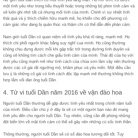
một tình yêu như trong tiểu thuyết hoặc trong những bộ phim tình cảm và
sẽ luôn ghi nhớ tất cả nhưng mối tình của mình. Chinh vì sự nhiệt tình
thái quá và ý thích chiếm hữu manh mẽ, họ khiến cho đối phương có
cảm giác như đang bị quản thúc và thậm chí có thể dẫn đến phản cảm.
Nam giới tuổi Dần có quan niệm về tình yêu khá rõ ràng, mạnh mẽ. Họ
thích chi phối người khác bằng suy nghĩ cua mình. Họ cũng thường
không chịu đựng được mỗi khi gặp trắc trở trong đường tình duyên và
cũng sẽ không tìm cách che giấu tình cảm của mình. Thái độ của họ với
tình yêu cũng mạnh mẽ như tính cách của chúa sơn lâm vậy nên thường
được các cô gái rất ngưỡng mộ, khâm phục và yêu mến. Một điều cần
lưu ý là những cô gái có tính cách độc lập mạnh mẽ thường không thích
hợp lắm vối đàn ông tuổi Dần.
4. Tử vi tuổi Dần năm 2016 về vận đào hoa
Người tuổi Dần thường dễ gặp được tình yêu nhất trong chính năm tuổi
của mình. Điều cần chú ý ở đây là sẽ có một người bạn nào đó mang
tình yêu đến cho người tuổi Dần. Tuy nhiên, cũng cần đề phòng những
đột biến lớn về mặt tình cảm có thể sẽ gây nên những cú sốc tinh thần.
Thông thường, người tuổi Dần sẽ có số đào hoa tương dối tốt. Tuy