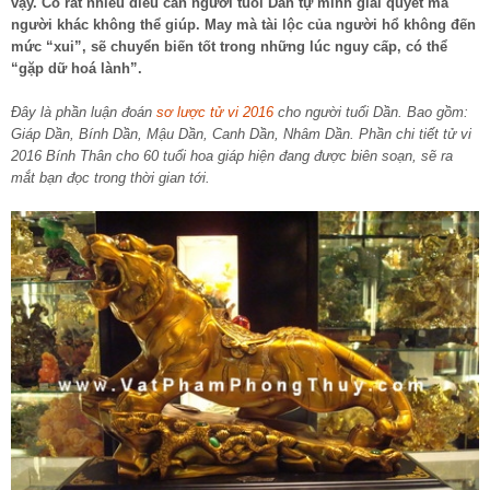
vậy. Có rất nhiều điều cần người tuổi Dần tự mình giải quyết mà
người khác không thể giúp. May mà tài lộc của người hổ không đến
mức “xui”, sẽ chuyển biến tốt trong những lúc nguy cấp, có thể
“gặp dữ hoá lành”.
Đây là phần luận đoán
sơ lược tử vi 2016
cho người tuổi Dần. Bao gồm:
Giáp Dần, Bính Dần, Mậu Dần, Canh Dần, Nhâm Dần. Phần chi tiết tử vi
2016 Bính Thân cho 60 tuổi hoa giáp hiện đang được biên soạn, sẽ ra
mắt bạn đọc trong thời gian tới.