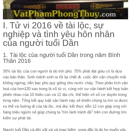
I. Tử vi 2016 về tài lộc, sự
nghiệp và tình yêu hôn nhân
của người tuổi Dần
1. Tài lộc của người tuổi Dần trong năm Bính
Thân 2016
30% tài lộc của con người là do trời phú. 70% phát đạt giàu có là dựa
vào bản thân. Sinh mệnh sinh ra rồi lại chết đi, cuộc đời vận chuyển mãi
không ngừng, tiền bạc phú quý giống nhu nước chảy. Theo phân tích vận
hoá của hơn120 sao trong lá số tử vi, cùng với sự vận hành kết hợp luân
phiên nhau của 10 thiên can và 12 địa chi, thể hiện vô số cơ duyên trong
từng năm. Tổng kết quy luật vận hành này sẽ khiến chúng ta tìm ra được
xu thế và huớng đi của tài lộc, mà đúc kết thực tiễn 12 con giáp ứng với
hàng triệu ngừời sẽ giúp chúng ta “tìm lành tránh dữ” trên con đuờng tìm
kiếm sự phát tài.
Người tuổi Dần cả đời vất vả và mạo hiểm, song đấy là do họ muốn vậy.