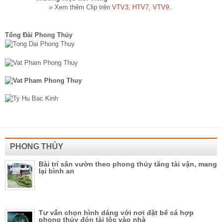
» Xem thêm Clip trên
VTV3
,
HTV7
,
VTV9
..
Tổng Đài Phong Thủy
PHONG THỦY
Bài trí sân vườn theo phong thủy tăng tài vận, mang
lại bình an
Tư vấn chọn hình dáng với nơi đặt bể cá hợp
phong thủy đón tài lộc vào nhà