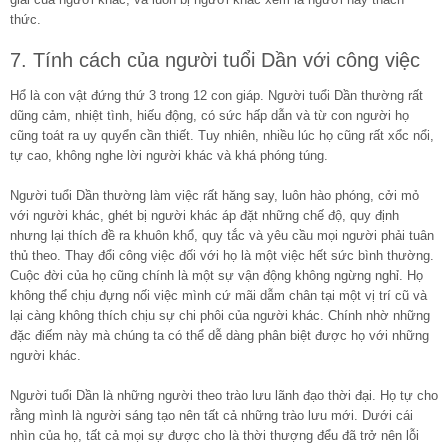
thức.
7. Tính cách của người tuổi Dần với công việc
Hổ là con vật đứng thứ 3 trong 12 con giáp. Người tuổi Dần thường rất
dũng cảm, nhiệt tình, hiếu động, có sức hấp dẫn và từ con người họ
cũng toát ra uy quyển cần thiết. Tuy nhiên, nhiều lúc họ cũng rất xổc nổi,
tự cao, không nghe lời người khác và khá phóng túng.
Người tuổi Dần thường làm việc rất hăng say, luôn hào phóng, cởi mỏ
với người khác, ghét bị người khác áp đặt những chế độ, quy định
nhưng lại thích đề ra khuôn khổ, quy tắc và yêu cầu mọi người phải tuân
thủ theo. Thay đổi công việc đối với họ là một việc hết sức bình thường.
Cuộc đời của họ cũng chính là một sự vận động không ngừng nghỉ. Họ
không thể chịu đựng nối việc mình cứ mãi dẫm chân tại một vị trí cũ và
lại càng không thích chịu sự chi phôi của người khác. Chính nhờ những
đặc điếm này mà chúng ta có thể dễ dàng phân biệt được họ với những
người khác.
Người tuổi Dần là những người theo trào lưu lãnh đạo thời đại. Họ tự cho
rằng mình là người sáng tạo nên tất cả những trào lưu mới. Dưới cái
nhìn của họ, tất cả mọi sự được cho là thời thượng đểu đã trở nên lỗi