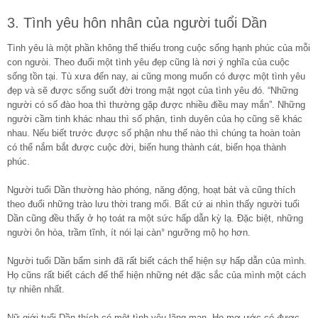
3. Tình yêu hôn nhân của người tuổi Dần
Tình yêu là một phần không thể thiếu trong cuộc sống hạnh phúc của mỗi
con ngưòi. Theo đuổi một tình yêu đẹp cũng là nơi ý nghĩa của cuộc
sống tồn tại. Tù xưa đến nay, ai cũng mong muốn có được một tình yêu
đẹp và sẽ được sống suốt đời trong mật ngọt của tình yêu đó. “Những
người có số đào hoa thì thường gặp được nhiều điều may mắn”. Những
người cầm tinh khác nhau thì số phận, tình duyên của họ cũng sẽ khác
nhau. Nếu biết trước được số phận nhu thế nào thì chúng ta hoàn toàn
có thể nắm bắt được cuộc đời, biến hung thành cát, biến họa thành
phúc.
Người tuổi Dần thường hào phóng, năng động, hoạt bát và cũng thích
theo đuổi những trào lưu thời trang mối. Bất cứ ai nhìn thấy người tuổi
Dần cũng đều thấy ở họ toát ra một sức hấp dẫn kỳ lạ. Đặc biệt, những
người ôn hòa, trầm tĩnh, ít nói lại càn° ngưỡng mộ họ hơn.
Người tuổi Dần bẩm sinh đã rất biết cách thể hiện sự hấp dẫn của mình.
Họ cũns rất biết cách để thể hiện những nét đặc sắc của mình một cách
tự nhiên nhất.
Nữ giới tuổi Dần thích có một tình yêu lãng mạn. Họ mơ ước có được