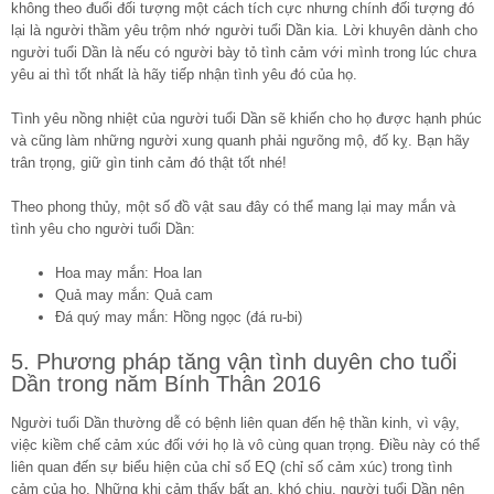
không theo đuổi đối tượng một cách tích cực nhưng chính đối tượng đó
lại là người thầm yêu trộm nhớ người tuổi Dần kia. Lời khuyên dành cho
người tuổi Dần là nếu có người bày tỏ tình cảm với mình trong lúc chưa
yêu ai thì tốt nhất là hãy tiếp nhận tình yêu đó của họ.
Tình yêu nồng nhiệt của người tuổi Dần sẽ khiến cho họ được hạnh phúc
và cũng làm những người xung quanh phải ngưõng mộ, đố kỵ. Bạn hãy
trân trọng, giữ gìn tinh cảm đó thật tốt nhé!
Theo phong thủy, một số đồ vật sau đây có thể mang lại may mắn và
tình yêu cho người tuổi Dần:
Hoa may mắn: Hoa lan
Quả may mắn: Quả cam
Đá quý may mắn: Hồng ngọc (đá ru-bi)
5. Phương pháp tăng vận tình duyên cho tuổi
Dần trong năm Bính Thân 2016
Người tuổi Dần thường dễ có bệnh liên quan đến hệ thần kinh, vì vậy,
việc kiềm chế cảm xúc đối với họ là vô cùng quan trọng. Điều này có thể
liên quan đến sự biểu hiện của chỉ số EQ (chỉ số cảm xúc) trong tình
cảm của họ. Những khi cảm thấy bất an, khó chịu, người tuổi Dần nên