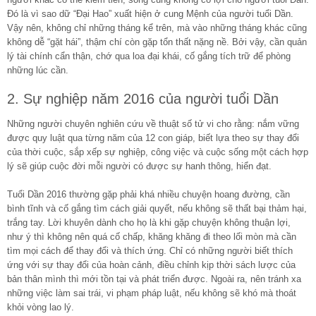
Đó là vì sao dữ “Đại Hao” xuất hiện ở cung Mệnh của người tuổi Dần.
Vậy nên, không chỉ những tháng kể trên, mà vào những tháng khác cũng
không dễ “gặt hái”, thậm chí còn gặp tổn thất nặng nề. Bởi vậy, cần quản
lý tài chính cẩn thận, chớ qua loa đại khái, cố gắng tích trữ để phòng
những lúc cần.
2. Sự nghiệp năm 2016 của người tuổi Dần
Những người chuyên nghiên cứu về thuật số tử vi cho rằng: nắm vững
được quy luật qua từng năm của 12 con giáp, biết lựa theo sự thay đổi
của thời cuộc, sắp xếp sự nghiệp, công việc và cuộc sống một cách hợp
lý sẽ giúp cuộc đời mỗi người có được sự hanh thông, hiển đạt.
Tuổi Dần 2016 thường gặp phải khá nhiều chuyện hoang đường, cần
bình tĩnh và cố gắng tìm cách giải quyết, nếu không sẽ thất bại thảm hại,
trắng tay. Lời khuyên dành cho họ là khi gặp chuyện không thuận lợi,
như ý thì không nên quá cố chấp, khăng khăng đi theo lối mòn mà cần
tìm mọi cách để thay đổi và thích ứng. Chỉ có những người biết thích
ứng với sự thay đổi của hoàn cảnh, điều chỉnh kịp thời sách lược của
bản thân mình thì mới tồn tại và phát triển được. Ngoài ra, nên tránh xa
những việc làm sai trái, vi phạm pháp luật, nếu không sẽ khó mà thoát
khỏi vòng lao lý.