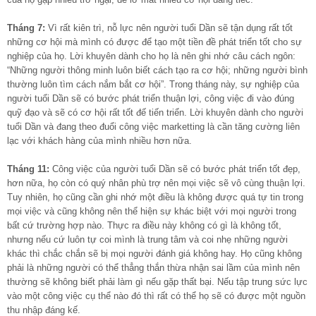
Tháng 7:
Vì rất kiên trì, nỗ lực nên người tuổi Dần sẽ tận dụng rất tốt
những cơ hội mà mình có được để tạo một tiền đề phát triển tốt cho sự
nghiệp của họ. Lời khuyên dành cho họ là nên ghi nhớ câu cách ngôn:
“Những người thông minh luôn biết cách tạo ra cơ hội; những người bình
thường luôn tìm cách nắm bắt cơ hội”. Trong tháng này, sự nghiệp của
người tuổi Dần sẽ có bước phát triển thuận lợi, công việc đi vào đúng
quỹ đạo và sẽ có cơ hội rất tốt đế tiến triển. Lời khuyên dành cho người
tuổi Dần và đang theo đuổi công việc marketting là cần tăng cường liên
lạc với khách hàng của mình nhiều hơn nữa.
Tháng 11:
Công việc của người tuổi Dần sẽ có bước phát triển tốt đẹp,
hơn nữa, họ còn có quý nhân phù trợ nên mọi việc sẽ vô cùng thuận lợi.
Tuy nhiên, họ cũng cần ghi nhớ một điều là không được quá tự tin trong
mọi việc và cũng không nên thể hiện sự khác biệt với mọi người trong
bất cứ trường hợp nào. Thực ra điều này không có gì là không tốt,
nhưng nếu cứ luôn tự coi mình là trung tâm và coi nhẹ những người
khác thì chắc chắn sẽ bị mọi người đánh giá không hay. Họ cũng không
phải là những người có thể thẳng thắn thừa nhận sai lầm của mình nên
thường sẽ không biết phải làm gì nếu gặp thất bại. Nếu tập trung sức lực
vào một công việc cụ thể nào đó thì rất có thể họ sẽ có được một nguồn
thu nhập đáng kế.