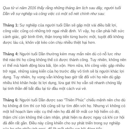
Qua tử vi năm 2016 thấy rằng những tháng âm lịch sau đây, người tuổi
Dần về sự nghiệp và công việc có một số nét chính như sau:
Tháng 1:
Sự nghiệp của người tuổi Dần sẽ gặp một vài điều bất lợi,
công việc cũng có những trở ngại nhất định. Vì vậy, họ cần phải hết sức
cảnh giác, giữ bình tĩnh, thận trọng tiến từng bước một, tuyệt đối không
được láu cá, khôn vặt kẻo còn chịu nhiều thiệt hại hơn.
Tháng 4:
Người tuổi Dần thường kém may mắn nên dù có nỗ lưc như
thê nào thì họ cũng không thể có được thành công. Tuy nhiên, không nên
vì thế mà hành động bừa bãi, lộn xộn. Hơn nữa, khi công việc gặp nhiều
trở ngại, những sáng kiến của họ trước đây vô tình sẽ bị người khác lợi
dụng. Tuy nhiên, hy vọng vẫn không bao giờ tắt đối với họ nên dù gặp
nhiều khó khăn hoặc bị lợi dụng, lừa gạt thì họ vẫn sẽ nhanh chóng lấy
lại tinh thần để bắt đầu lại từ đầu một cách vui vẻ.
Tháng 6:
Người tuổi Dần được sao “Thiên Phúc” chiếu mệnh nên cho dù
họ không đi tìm thì cơ hội cũng sẽ tự tìm đến với họ. Nhưng vì không có
một kế hoạch làm việc cụ thể nên họ đã để lỡ mất cơ hội hiếm có đó,
thậm chí còn không thê cảm nhận, phát hiện ra được ngay cả khi cơ hội
đã đến rất gần. Điều này cũng khiến cho sự phát triển trong sự nghiệp
của họ gặp nhiều trở ngại, để lỡ mất nhiều cơ hội đáng tiếc.