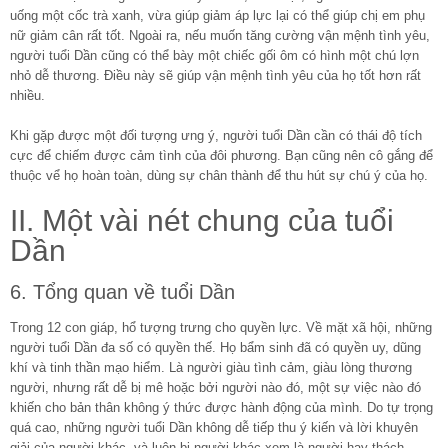
uống một cốc trà xanh, vừa giúp giảm áp lực lại có thể giúp chị em phụ
nữ giảm cân rất tốt. Ngoài ra, nếu muốn tăng cường vận mệnh tình yêu,
người tuổi Dần cũng có thể bày một chiếc gối ôm có hình một chú lợn
nhỏ dễ thương. Điều này sẽ giúp vận mệnh tình yêu của họ tốt hơn rất
nhiều.
Khi gặp được một đối tượng ưng ý, người tuổi Dần cần có thái độ tích
cực để chiếm được cảm tình của đôi phương. Bạn cũng nên cô gắng để
thuộc vể họ hoàn toàn, dùng sự chân thành để thu hút sự chú ý của họ.
II. Một vài nét chung của tuổi
Dần
6. Tổng quan về tuổi Dần
Trong 12 con giáp, hổ tượng trưng cho quyền lực. Về mặt xã hội, những
người tuổi Dần đa số có quyền thế. Họ bẩm sinh đã có quyền uy, dũng
khí và tinh thần mạo hiểm. Là người giàu tình cảm, giàu lòng thương
người, nhưng rất dễ bị mê hoặc bởi người nào đó, một sự việc nào đó
khiến cho bản thân không ý thức được hành động của mình. Do tự trọng
quá cao, những người tuổi Dần không dễ tiếp thu ý kiến và lời khuyên
giải của người khác, và luôn bị người khác xem là người hay thách