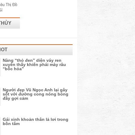
THỦY
HOT
Nàng “thỏ đen” diện váy ren
xuyên thấy khiến phái mày râu
“bốc hỏa”
Người đẹp Vũ Ngọc Anh lại gây
sốt với đường cong nóng bỏng
đầy gợi cảm
Gái xinh khoản thân lả lơi trong
bồn tắm