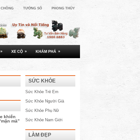
Ợ CHỒNG
TƯỚNG SỐ
PHONG THỦY
»
»
»
XE CỘ
KHÁM PHÁ
SỨC KHỎE
Sức Khỏe Trẻ Em
Sức Khỏe Người Già
Sức Khỏe Phụ Nữ
e khiến
Sức Khỏe Nam Giới
 “mặn mà”
LÀM ĐẸP