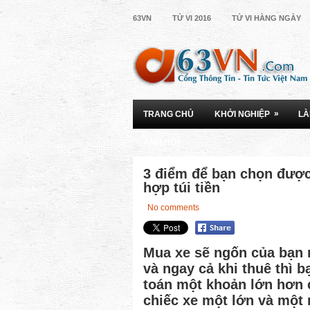
63VN
TỬ VI 2016
TỬ VI HÀNG NGÀY
»
TRANG CHỦ
KHỞI NGHIỆP
LÀ
ẢNH HOT
3 điểm để bạn chọn được 
hợp túi tiền
No comments
Mua xe sẽ ngốn của bạn
và ngay cả khi thuê thì 
toán một khoản lớn hơn c
chiếc xe một lớn và một