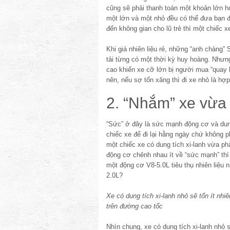
cũng sẽ phải thanh toán một khoản lớn hơ
một lớn và một nhỏ đều có thể đưa bạn đ
đến không gian cho lũ trẻ thì một chiếc xe
Khi giá nhiên liệu rẻ, những “anh chàng”
tải từng có một thời kỳ huy hoàng. Nhưng
cao khiến xe cỡ lớn bị người mua “quay l
nên, nếu sợ tốn xăng thì đi xe nhỏ là hợp
2. “Nhắm” xe vừa
“Sức” ở đây là sức mạnh động cơ và dun
chiếc xe để đi lại hằng ngày chứ không p
một chiếc xe có dung tích xi-lanh vừa p
động cơ chênh nhau ít về “sức mạnh” thì
một động cơ V8-5.0L tiêu thụ nhiên liệu 
2.0L?
Xe có dung tích xi-lanh nhỏ sẽ tốn ít nhiê
trên đường cao tốc
Nhìn chung, xe có dung tích xi-lanh nhỏ sẽ