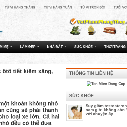
TỬ VI HÀNG THÁNG
TỬ VI HÀNG TUẦN
TỬ VI TRỌN ĐỜI
TUỔI V
»
»
»
»
M MẸ
LÀM ĐẸP
NHÀ ĐẤT
SỨC KHỎE
THỜI TRANG
ôtô tiết kiệm xăng,
THÔNG TIN LIÊN HỆ
SỨC KHỎE
 một khoản không nhỏ
Suy giảm testosteron
bạn cũng sẽ phải thanh
nam giới không còn
với chuyện ấy
ho loại xe lớn. Cả hai
 nhỏ đều có thể đưa