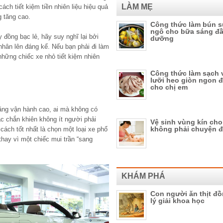
LÀM MẸ
ách tiết kiệm tiền nhiên liệu hiệu quả
g tăng cao.
Công thức làm bún 
ngô cho bữa sáng đầ
đồng bạc lẻ, hãy suy nghĩ lại bởi
dưỡng
 nhân lên đáng kể. Nếu bạn phải đi làm
những chiếc xe nhỏ tiết kiệm nhiên
Công thức làm sạch 
lưỡi heo giòn ngon 
cho chị em
năng vận hành cao, ai mà không có
ắc chắn khiên không ít người phải
Vệ sinh vùng kín cho
không phải chuyện đù
cách tốt nhất là chọn một loại xe phổ
thay vì một chiếc mui trần “sang
KHÁM PHÁ
Con người ăn thịt đồ
lý giải khoa học