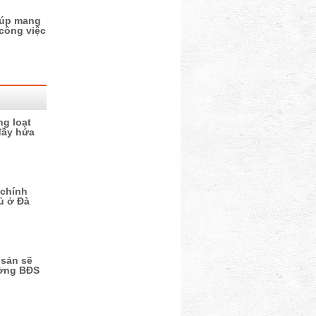
iúp mang
 công việc
g loạt
đầy hứa
 chính
hủ ở Đà
sản sẽ
rường BĐS