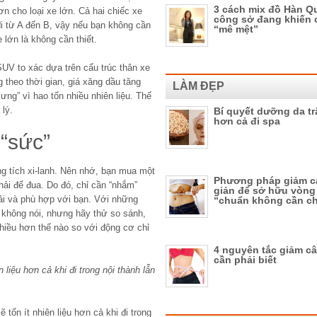
3 cách mix đồ Hàn Qu
n cho loại xe lớn. Cả hai chiếc xe
công sở đang khiến 
i từ A đến B, vậy nếu bạn không cần
“mê mệt”
 lớn là không cần thiết.
 SUV to xác dựa trên cấu trúc thân xe
 theo thời gian, giá xăng dầu tăng
LÀM ĐẸP
ưng” vì hao tốn nhiều nhiên liệu. Thế
 lý.
Bí quyết dưỡng da t
hơn cả đi spa
 “sức”
g tích xi-lanh. Nên nhớ, bạn mua một
Phương pháp giảm c
hải để đua. Do đó, chỉ cần “nhắm”
giản để sở hữu vòng
hải và phù hợp với bạn. Với những
“chuẩn không cần c
 không nói, nhưng hãy thử so sánh,
nhiều hơn thế nào so với động cơ chỉ
4 nguyên tắc giảm c
cần phải biết
n liệu hơn cả khi đi trong nội thành lẫn
 tốn ít nhiên liệu hơn cả khi đi trong