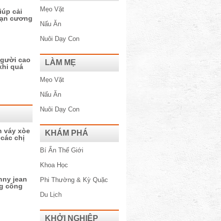
Mẹo Vặt
iúp cải
loạn cương
Nấu Ăn
Nuôi Dạy Con
người cao
LÀM MẸ
khi quá
Mẹo Vặt
Nấu Ăn
Nuôi Dạy Con
 váy xòe
KHÁM PHÁ
 các chị
Bí Ẩn Thế Giới
Khoa Học
nny jean
Phi Thường & Kỳ Quặc
ng công
Du Lịch
KHỞI NGHIỆP