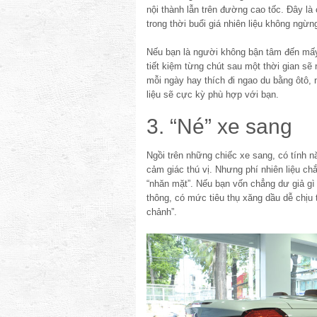
nội thành lẫn trên đường cao tốc. Đây là c
trong thời buổi giá nhiên liệu không ngừn
Nếu bạn là người không bận tâm đến mấy 
tiết kiệm từng chút sau một thời gian sẽ
mỗi ngày hay thích đi ngao du bằng ôtô, 
liệu sẽ cực kỳ phù hợp với bạn.
3. “Né” xe sang
Ngồi trên những chiếc xe sang, có tính 
cảm giác thú vị. Nhưng phí nhiên liệu ch
“nhăn mặt”. Nếu bạn vốn chẳng dư giả gì 
thông, có mức tiêu thụ xăng dầu dễ chịu 
chảnh”.