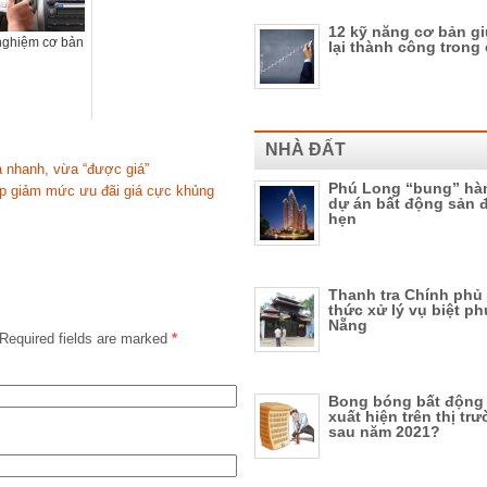
12 kỹ năng cơ bản g
nghiệm cơ bản
lại thành công trong
NHÀ ĐẤT
a nhanh, vừa “được giá”
Phú Long “bung” hàn
ắp giảm mức ưu đãi giá cực khủng
dự án bất động sản 
hẹn
Thanh tra Chính phủ
thức xử lý vụ biệt p
Nẵng
Required fields are marked
*
Bong bóng bất động 
xuất hiện trên thị t
sau năm 2021?