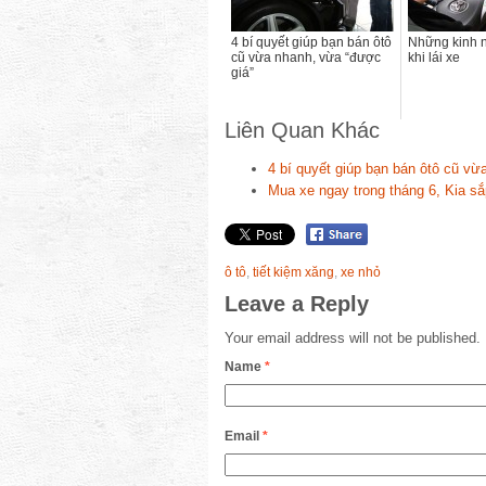
4 bí quyết giúp bạn bán ôtô
Những kinh 
cũ vừa nhanh, vừa “được
khi lái xe
giá”
Liên Quan Khác
4 bí quyết giúp bạn bán ôtô cũ vừ
Mua xe ngay trong tháng 6, Kia s
ô tô
,
tiết kiệm xăng
,
xe nhỏ
Leave a Reply
Your email address will not be published.
Name
*
Email
*