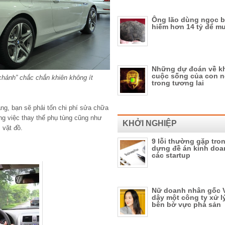
Ông lão dùng ngọc b
hiếm hơn 14 tỷ để m
Những dự đoán về k
cuộc sống của con 
chảnh” chắc chắn khiên không ít
trong tương lai
ng, bạn sẽ phải tốn chi phí sửa chữa
ng việc thay thế phụ tùng cũng như
KHỞI NGHIỆP
 vặt đồ.
9 lỗi thường gặp tro
dựng đề án kinh doa
các startup
Nữ doanh nhân gốc V
dậy một công ty xử lý
bên bờ vực phá sản