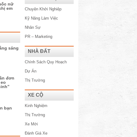
ốc nữ
chị em
Chuyện Khởi Nghiệp
Kỹ Năng Làm Việc
Nhân Sự
PR – Marketing
rắng sáng
NHÀ ĐẤT
Chính Sách Quy Hoạch
Dự Án
ân đơn
Thị Trường
 eo
hỉnh”
XE CỘ
Kinh Nghiệm
ân bạn
Thị Trường
Xe Mới
Đánh Giá Xe