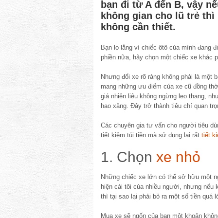
bạn đi từ A đến B, vậy n
không gian cho lũ trẻ thì
không cần thiết.
Bạn lo lắng vì chiếc ôtô của mình đang đ
phiền nữa, hãy chọn một chiếc xe khác 
Nhưng đổi xe rõ ràng không phải là một b
mang những ưu điểm của xe cũ đồng thời 
giá nhiên liệu không ngừng leo thang, nh
hao xăng. Đây trở thành tiêu chí quan tr
Các chuyên gia tư vấn cho người tiêu dù
tiết kiệm túi tiền mà sử dụng lại rất
tiết 
1. Chọn
xe nhỏ
Những chiếc xe lớn có thể sở hữu một ng
hiện cái tôi của nhiều người, nhưng nếu
thì tại sao lại phải bỏ ra một số tiền quá 
Mua xe sẽ ngốn của bạn một khoản không