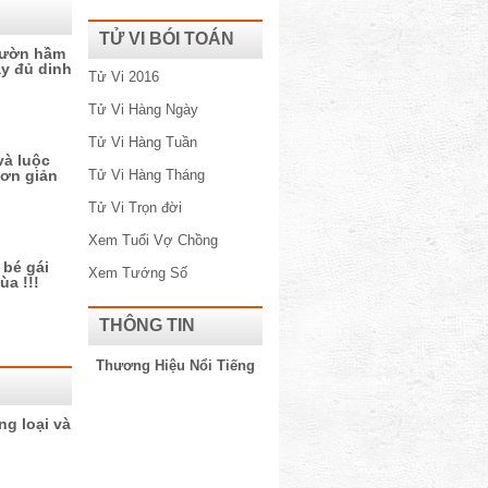
TỬ VI BÓI TOÁN
sườn hầm
y đủ dinh
Tử Vi 2016
Tử Vi Hàng Ngày
Tử Vi Hàng Tuần
và luộc
đơn giản
Tử Vi Hàng Tháng
Tử Vi Trọn đời
Xem Tuổi Vợ Chồng
 bé gái
Xem Tướng Số
a !!!
THÔNG TIN
Thương Hiệu Nổi Tiếng​
ng loại và