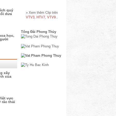
ích quý
» Xem thêm Clip trên
uối dưa
VTV3
,
HTV7
,
VTV9
..
Tổng Đài Phong Thủy
hoa học,
người
ng xây
nh của
iệt vực
 rác thải