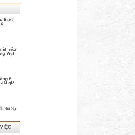
 tiênt
16
 mắt mẫu
ờng Việt
áng 6,
đãi giá
 VIỆC