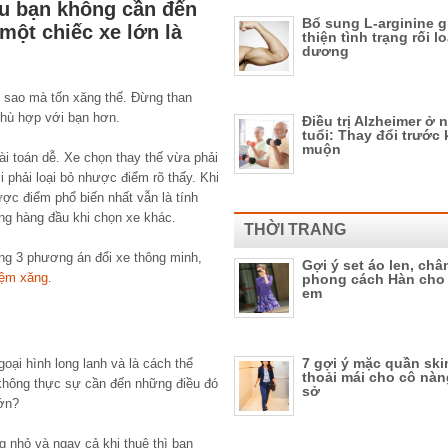
ếu bạn không cần đến
Bổ sung L-arginine g
 một chiếc xe lớn là
thiện tình trạng rối 
dương
i sao mà tốn xăng thế. Đừng than
phù hợp với bạn hơn.
Điều trị Alzheimer ở 
tuổi: Thay đổi trước 
muộn
ài toán dễ. Xe chọn thay thế vừa phải
phải loại bỏ nhược điểm rõ thấy. Khi
ược điểm phổ biến nhất vẫn là tính
ọng hàng đầu khi chọn xe khác.
THỜI TRANG
ng 3 phương án đổi xe thông minh,
Gợi ý set áo len, chân
kiệm xăng
.
phong cách Hàn cho
em
7 gợi ý mặc quần ski
oại hình long lanh và là cách thể
thoải mái cho cô nà
 không thực sự cần đến những điều đó
sở
lớn?
 nhỏ và ngay cả khi thuê thì bạn