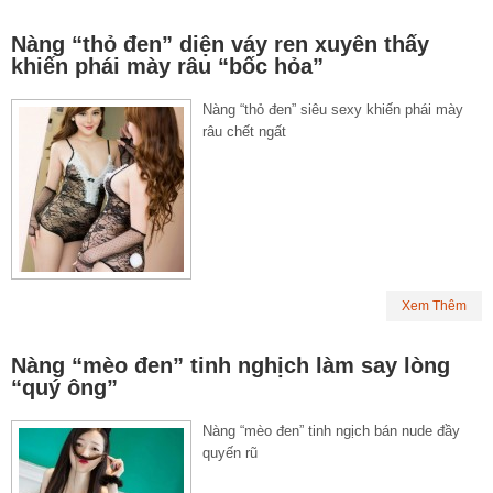
Nàng “thỏ đen” diện váy ren xuyên thấy
khiến phái mày râu “bốc hỏa”
Nàng “thỏ đen” siêu sexy khiến phái mày
râu chết ngất
Xem Thêm
Nàng “mèo đen” tinh nghịch làm say lòng
“quý ông”
Nàng “mèo đen” tinh ngịch bán nude đầy
quyến rũ