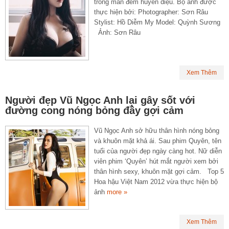
trong màn đêm huyền diệu. Bộ ảnh được
thực hiện bởi: Photographer: Sơn Râu
Stylist: Hồ Diễm My Model: Quỳnh Sương
Ảnh: Sơn Râu
Xem Thêm
Người đẹp Vũ Ngọc Anh lại gây sốt với
đường cong nóng bỏng đầy gợi cảm
Vũ Ngọc Anh sở hữu thân hình nóng bỏng
và khuôn mặt khả ái. Sau phim Quyên, tên
tuổi của người đẹp ngày càng hot. Nữ diễn
viên phim ‘Quyên’ hút mắt người xem bởi
thân hình sexy, khuôn mặt gợi cảm. Top 5
Hoa hậu Việt Nam 2012 vừa thực hiện bộ
ảnh
more »
Xem Thêm