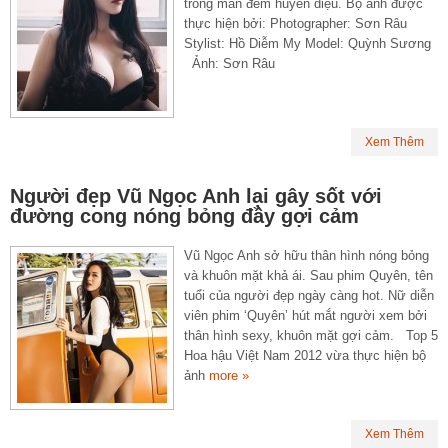
trong màn đêm huyền diệu. Bộ ảnh được
thực hiện bởi: Photographer: Sơn Râu
Stylist: Hồ Diễm My Model: Quỳnh Sương
Ảnh: Sơn Râu
Xem Thêm
Người đẹp Vũ Ngọc Anh lại gây sốt với
đường cong nóng bỏng đầy gợi cảm
Vũ Ngọc Anh sở hữu thân hình nóng bỏng
và khuôn mặt khả ái. Sau phim Quyên, tên
tuổi của người đẹp ngày càng hot. Nữ diễn
viên phim ‘Quyên’ hút mắt người xem bởi
thân hình sexy, khuôn mặt gợi cảm. Top 5
Hoa hậu Việt Nam 2012 vừa thực hiện bộ
ảnh
more »
Xem Thêm