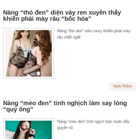
Nàng “thỏ đen” diện váy ren xuyên thấy
khiến phái mày râu “bốc hỏa”
Nàng “thỏ đen” siêu sexy khiến phái mày
râu chết ngất
Xem Thêm
Nàng “mèo đen” tinh nghịch làm say lòng
“quý ông”
Nàng “mèo đen” tinh ngịch bán nude đầy
quyến rũ