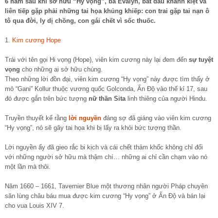
6 năm sau khi sở hữu “Hy vọng”, bà Evalyn, bắt đầu khánh kiệt và
liên tiếp gặp phải những tai họa khủng khiếp: con trai gặp tai nạn ô
tô qua đời, ly dị chồng, con gái chết vì sốc thuốc.
1.
Kim cương Hope
Trái với tên gọi Hi vọng (Hope), viên kim cương này lại đem đến
sự tuyệt
vọng
cho những ai sở hữu chúng.
Theo những lời đồn đại, viên kim cương “Hy vọng” này được tìm thấy ở
mỏ “Gani” Kollur thuộc vương quốc Golconda, Ấn Độ vào thế kỉ 17, sau
đó được gắn trên bức tượng
nữ thần Sita
linh thiêng của người Hindu.
Truyền thuyết kể rằng
lời nguyền
đáng sợ đã giáng vào viên kim cương
“Hy vọng”, nó sẽ gây tai họa khi bị lấy ra khỏi bức tượng thần.
Lời nguyền ấy đã gieo rắc bi kịch và cái chết thảm khốc không chỉ đối
với những người sở hữu mà thậm chí… những ai chỉ cần chạm vào nó
một lần mà thôi.
Năm 1660 – 1661, Tavernier Blue một thương nhân người Pháp chuyên
săn lùng châu báu mua được kim cương “Hy vọng” ở Ấn Độ và bán lại
cho vua Louis XIV 7.