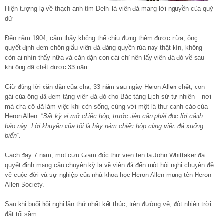
Hiện tượng lạ về thạch anh tím Delhi là viên đá mang lời nguyền của quỷ
dữ
Đến năm 1904, cảm thấy không thể chịu đựng thêm được nữa, ông
quyết định đem chôn giấu viên đá đáng quyền rủa này thật kín, không
còn ai nhìn thấy nữa và căn dặn con cái chỉ nên lấy viên đá đó về sau
khi ông đã chết được 33 năm.
Giữ đúng lời căn dặn của cha, 33 năm sau ngày Heron Allen chết, con
gái của ông đã đem tặng viên đá đó cho Bảo tàng Lịch sử tự nhiên – nơi
mà cha cô đã làm việc khi còn sống, cùng với một lá thư cảnh cáo của
Heron Allen: “
Bất kỳ ai mở chiếc hộp, trước tiên cần phải đọc lời cảnh
báo này: Lời khuyên của tôi là hãy ném chiếc hộp cùng viên đá xuống
biển”.
Cách đây 7 năm, một cựu Giám đốc thư viện tên là John Whittaker đã
quyết định mang câu chuyện kỳ lạ về viên đá đến một hội nghị chuyên đề
về cuộc đời và sự nghiệp của nhà khoa học Heron Allen mang tên Heron
Allen Society.
Sau khi buổi hội nghị lần thứ nhất kết thúc, trên đường về, đột nhiên trời
đất tối sầm.