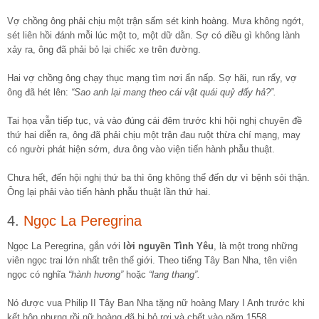
Vợ chồng ông phải chịu một trận sấm sét kinh hoàng. Mưa không ngớt,
sét liên hồi đánh mỗi lúc một to, một dữ dằn. Sợ có điều gì không lành
xảy ra, ông đã phải bỏ lại chiếc xe trên đường.
Hai vợ chồng ông chạy thục mạng tìm nơi ẩn nấp. Sợ hãi, run rẩy, vợ
ông đã hét lên:
“Sao anh lại mang theo cái vật quái quỷ đấy hả?”.
Tai họa vẫn tiếp tục, và vào đúng cái đêm trước khi hội nghị chuyên đề
thứ hai diễn ra, ông đã phải chịu một trận đau ruột thừa chí mạng, may
có người phát hiện sớm, đưa ông vào viện tiến hành phẫu thuật.
Chưa hết, đến hội nghị thứ ba thì ông không thể đến dự vì bệnh sỏi thận.
Ông lại phải vào tiến hành phẫu thuật lần thứ hai.
4.
Ngọc La Peregrina
Ngọc La Peregrina, gắn với
lời nguyền Tình Yêu
, là một trong những
viên ngọc trai lớn nhất trên thế giới. Theo tiếng Tây Ban Nha, tên viên
ngọc có nghĩa
“hành hương”
hoặc
“lang thang”.
Nó được vua Philip II Tây Ban Nha tặng nữ hoàng Mary I Anh trước khi
kết hôn nhưng rồi nữ hoàng đã bị bỏ rơi và chết vào năm 1558.