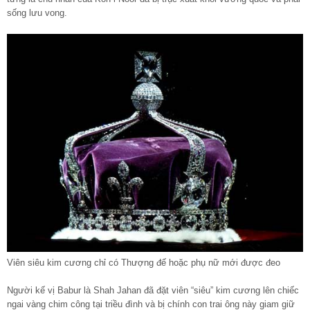
sống lưu vong.
Viên siêu kim cương chỉ có Thượng đế hoặc phụ nữ mới được đeo
Người kế vị Babur là Shah Jahan đã đặt viên “siêu” kim cương lên chiếc
ngai vàng chim công tại triều đình và bị chính con trai ông này giam giữ