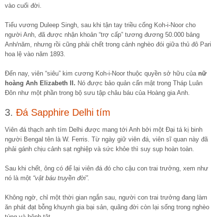
vào cuối đời.
Tiểu vương Duleep Singh, sau khi tận tay triều cống Koh-i-Noor cho
người Anh, đã được nhận khoản “trợ cấp” tương đương 50.000 bảng
Anh/năm, nhưng rồi cũng phải chết trong cảnh nghèo đói giữa thủ đô Pari
hoa lệ vào năm 1893.
Đến nay, viên “siêu” kim cương Koh-i-Noor thuộc quyền sở hữu của
nữ
hoàng Anh Elizabeth II.
Nó được bảo quản cẩn mật trong Tháp Luân
Đôn như một phần trong bộ sưu tập châu báu của Hoàng gia Anh.
3.
Đá Sapphire Delhi tím
Viên đá thạch anh tím Delhi được mang tới Anh bởi một Đại tá kị binh
người Bengal tên là W. Ferris. Từ ngày giữ viên đá, viên sĩ quan này đã
phải gánh chịu cảnh sạt nghiệp và sức khỏe thì suy sụp hoàn toàn.
Sau khi chết, ông có để lại viên đá đó cho cậu con trai trưởng, xem như
nó là một
“vật báu truyền đời”.
Không ngờ, chỉ một thời gian ngắn sau, người con trai trưởng đang làm
ăn phát đạt bỗng khuynh gia bại sản, quãng đời còn lại sống trong nghèo
túng và bệnh tật.