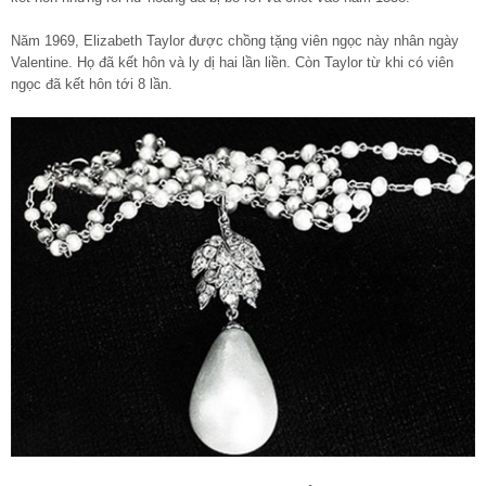
Năm 1969, Elizabeth Taylor được chồng tặng viên ngọc này nhân ngày
Valentine. Họ đã kết hôn và ly dị hai lần liền. Còn Taylor từ khi có viên
ngọc đã kết hôn tới 8 lần.