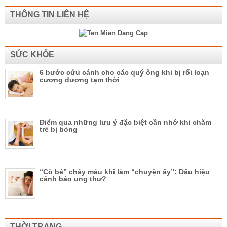
THÔNG TIN LIÊN HỆ
SỨC KHỎE
6 bước cứu cánh cho các quý ông khi bị rối loạn
cương dương tạm thời
Điểm qua những lưu ý đặc biệt cần nhớ khi chăm
trẻ bị bỏng
“Cô bé” chảy máu khi làm “chuyện ấy”: Dấu hiệu
cảnh báo ung thư?
THỜI TRANG