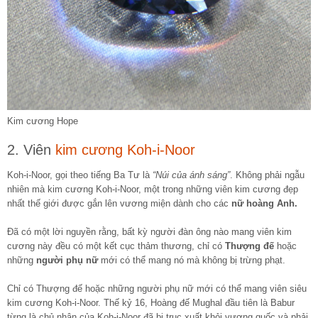
Kim cương Hope
2. Viên
kim cương Koh-i-Noor
Koh-i-Noor, gọi theo tiếng Ba Tư là
“Núi của ánh sáng”
. Không phải ngẫu
nhiên mà kim cương Koh-i-Noor, một trong những viên kim cương đẹp
nhất thế giới được gắn lên vương miện dành cho các
nữ hoàng Anh.
Đã có một lời nguyền rằng, bất kỳ người đàn ông nào mang viên kim
cương này đều có một kết cục thảm thương, chỉ có
Thượng đế
hoặc
những
người phụ nữ
mới có thể mang nó mà không bị trừng phạt.
Chỉ có Thượng đế hoặc những người phụ nữ mới có thể mang viên siêu
kim cương Koh-i-Noor. Thế kỷ 16, Hoàng đế Mughal đầu tiên là Babur
từng là chủ nhân của Koh-i-Noor đã bị trục xuất khỏi vương quốc và phải