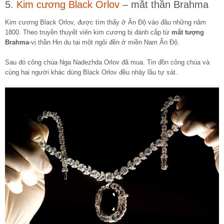
5.
Kim cương Black Orlov
– mắt thần Brahma
Kim cương Black Orlov, được tìm thấy ở Ấn Độ vào đầu những năm
1800. Theo truyền thuyết viên kim cương bị đánh cắp từ
mắt tượng
Brahma
-vị thần Hin du tại một ngôi đền ở miền Nam Ấn Độ.
Sau đó công chúa Nga Nadezhda Orlov đã mua. Tin đồn công chúa và
cùng hai người khác dùng Black Orlov đều nhảy lầu tự sát.