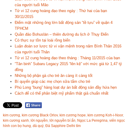
của người tuổi Mão
Tử vi 12 cung hoàng đạo theo ngày : Thứ hai của bạn
30/11/2015
Điểm mặt những ông lớn bất động sản “tề tựu” về quận 4
TPHCM
Quần đảo Bohuslän – thiên đường du lịch ở Thụy Điển
Có thực sự tồn tại loài rồng biển
Luận đoán sơ lược tử vi vận mệnh trong năm Bính Thân 2016
của người tuổi Thân
Tử vi 12 cung hoàng đạo theo tháng : Tháng 11/2015 của bạn
“Tân binh” Subaru Legacy 2015 “lên kệ” với mức giá từ 1,47 tỷ
đồng
Những bộ phận gà cho trẻ ăn càng ít càng tốt
Bí quyến giúp các mẹ chọn sữa tắm cho trẻ
Phú Long “bung” hàng loạt dự án bất động sản đầy hứa hẹn
Cách để có thể phân biệt mỹ phẩm thật giả chuẩn nhất
kim cương
,
kim cương Black Orlov
,
kim cương hope
,
kim cương Koh-i-Noor
,
kim cương xanh
,
lời nguyền
,
lời nguyền bí ẩn
,
Ngọc La Peregrina
,
viên ngọc
hình con bọ hung
,
đá quý
,
Đá Sapphire Delhi tím