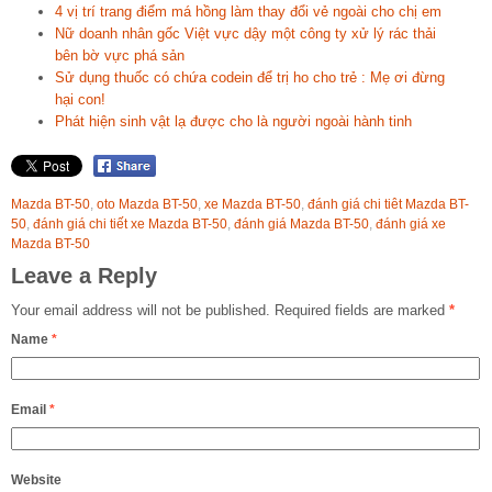
4 vị trí trang điểm má hồng làm thay đổi vẻ ngoài cho chị em
Nữ doanh nhân gốc Việt vực dậy một công ty xử lý rác thải
bên bờ vực phá sản
Sử dụng thuốc có chứa codein để trị ho cho trẻ : Mẹ ơi đừng
hại con!
Phát hiện sinh vật lạ được cho là người ngoài hành tinh
Mazda BT-50
,
oto Mazda BT-50
,
xe Mazda BT-50
,
đánh giá chi tiêt Mazda BT-
50
,
đánh giá chi tiết xe Mazda BT-50
,
đánh giá Mazda BT-50
,
đánh giá xe
Mazda BT-50
Leave a Reply
Your email address will not be published.
Required fields are marked
*
Name
*
Email
*
Website