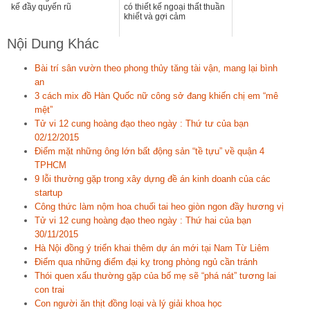
kế đầy quyến rũ
có thiết kế ngoại thất thuần
khiết và gợi cảm
Nội Dung Khác
Bài trí sân vườn theo phong thủy tăng tài vận, mang lại bình
an
3 cách mix đồ Hàn Quốc nữ công sở đang khiến chị em “mê
mệt”
Tử vi 12 cung hoàng đạo theo ngày : Thứ tư của bạn
02/12/2015
Điểm mặt những ông lớn bất động sản “tề tựu” về quận 4
TPHCM
9 lỗi thường gặp trong xây dựng đề án kinh doanh của các
startup
Công thức làm nộm hoa chuối tai heo giòn ngon đầy hương vị
Tử vi 12 cung hoàng đạo theo ngày : Thứ hai của bạn
30/11/2015
Hà Nội đồng ý triển khai thêm dự án mới tại Nam Từ Liêm
Điểm qua những điểm đại kỵ trong phòng ngủ cần tránh
Thói quen xấu thường gặp của bố mẹ sẽ “phá nát” tương lai
con trai
Con người ăn thịt đồng loại và lý giải khoa học