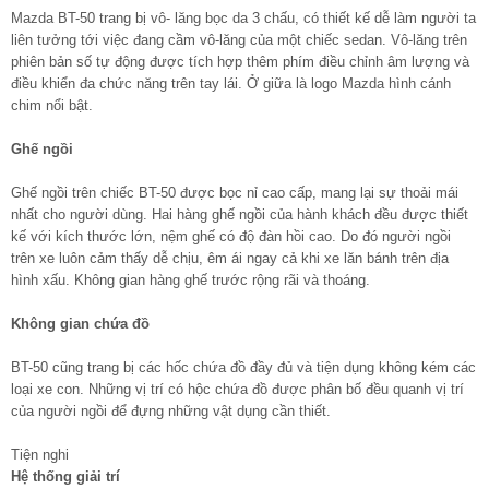
Mazda BT-50 trang bị vô- lăng bọc da 3 chấu, có thiết kế dễ làm người ta
liên tưởng tới việc đang cầm vô-lăng của một chiếc sedan. Vô-lăng trên
phiên bản số tự động được tích hợp thêm phím điều chỉnh âm lượng và
điều khiển đa chức năng trên tay lái. Ở giữa là logo Mazda hình cánh
chim nổi bật.
Ghế ngồi
Ghế ngồi trên chiếc BT-50 được bọc nỉ cao cấp, mang lại sự thoải mái
nhất cho người dùng. Hai hàng ghế ngồi của hành khách đều được thiết
kế với kích thước lớn, nệm ghế có độ đàn hồi cao. Do đó người ngồi
trên xe luôn cảm thấy dễ chịu, êm ái ngay cả khi xe lăn bánh trên địa
hình xấu. Không gian hàng ghế trước rộng rãi và thoáng.
Không gian chứa đồ
BT-50 cũng trang bị các hốc chứa đồ đầy đủ và tiện dụng không kém các
loại xe con. Những vị trí có hộc chứa đồ được phân bố đều quanh vị trí
của người ngồi để đựng những vật dụng cần thiết.
Tiện nghi
Hệ thống giải trí