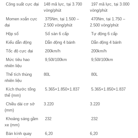
Công suất cực đại
148 mã lực, tại 3.700
197 mã lực, tại 3.000
vòng/phút
vòng/phút
Momen xoắn cực
375Nm, tại 1.500 –
470Nm, tại 1.750 –
đại
2.500 vòng/phút
2.500 vòng/phút
Hộp số
Số sàn 6 cấp
Tự động 6 cấp
Kiểu dẫn động
Dẫn động 4 bánh
Dẫn động 4 bánh
Tốc độ cực đại
200km/h
200km/h
Mức tiêu hao
9,50l/100km
9,50l/100km
nhiên liệu
Thể tích thùng
80L
80L
nhiên liệu
Kích thước tổng
5.365×1.850×1.837
5.365×1.850×1.837
thể (mm)
Chiều dài cơ sở
3.220
3.220
(mm)
Khoảng sáng gầm
232
232
xe (mm)
Bán kính quay
6,20
6,20