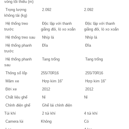
vòng tối thiểu (m)
Trọng lượng
2.092
2.092
không tải (kg)
Hệ thống treo
Độc lập với thanh
Độc lập với thanh
trước
giằng đôi, lò xo xoắn
giằng đôi, lò xo xoắn
Hệ thống treo sau
Nhíp lá
Nhíp lá
Hệ thống phanh
Đĩa
Đĩa
trước
Hệ thống phanh
Tang trống
Tang trống
sau
Thông số lốp
255/70R16
255/70R16
Mâm xe
Hợp kim 16″
Hợp kim 16″
Đời xe
2012
2012
Chất liệu ghế
Nỉ
Nỉ
Chỉnh điện ghế
Ghế lái chỉnh điện
Túi khí
2 túi khí
4 túi khí
Camera lùi
Không
Có