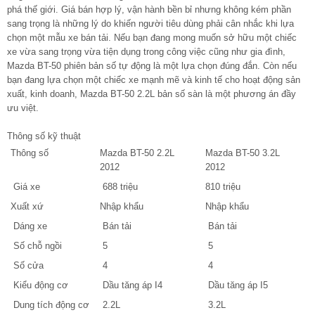
phá thế giới. Giá bán hợp lý, vận hành bền bỉ nhưng không kém phần
sang trọng là những lý do khiến người tiêu dùng phải cân nhắc khi lựa
chọn một mẫu xe bán tải. Nếu bạn đang mong muốn sở hữu một chiếc
xe vừa sang trọng vừa tiện dụng trong công việc cũng như gia đình,
Mazda BT-50 phiên bản số tự động là một lựa chọn đúng đắn. Còn nếu
bạn đang lựa chọn một chiếc xe mạnh mẽ và kinh tế cho hoạt động sản
xuất, kinh doanh, Mazda BT-50 2.2L bản số sàn là một phương án đầy
ưu việt.
Thông số kỹ thuật
Thông số
Mazda BT-50 2.2L
Mazda BT-50 3.2L
2012
2012
Giá xe
688 triệu
810 triệu
Xuất xứ
Nhập khẩu
Nhập khẩu
Dáng xe
Bán tải
Bán tải
Số chỗ ngồi
5
5
Số cửa
4
4
Kiểu động cơ
Dầu tăng áp I4
Dầu tăng áp I5
Dung tích động cơ
2.2L
3.2L