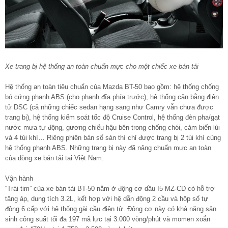
Xe trang bị hệ thống an toàn chuẩn mực cho một chiếc xe bán tải
Hệ thống an toàn tiêu chuẩn của Mazda BT-50 bao gồm: hệ thống chống
bó cứng phanh ABS (cho phanh đĩa phía trước), hệ thống cân bằng điện
tử DSC (cả những chiếc sedan hạng sang như Camry vẫn chưa được
trang bị), hệ thống kiểm soát tốc độ Cruise Control, hệ thống đèn pha/gạt
nước mưa tự động, gương chiếu hậu bên trong chống chói, cảm biến lùi
và 4 túi khí… Riêng phiên bản số sàn thì chỉ được trang bị 2 túi khí cùng
hệ thống phanh ABS. Những trang bị này đã nâng chuẩn mực an toàn
của dòng xe bán tải tại Việt Nam.
Vận hành
“Trái tim” của xe bán tải BT-50 nằm ở động cơ dầu I5 MZ-CD có hỗ trợ
tăng áp, dung tích 3.2L, kết hợp với hệ dẫn động 2 cầu và hộp số tự
động 6 cấp với hệ thống gài cầu điện tử. Động cơ này có khả năng sản
sinh công suất tối đa 197 mã lực tại 3.000 vòng/phút và momen xoắn