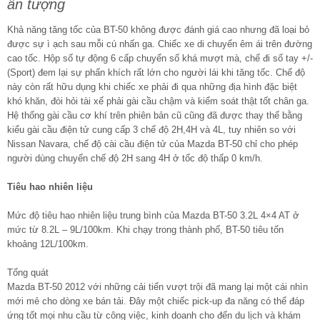
ấn tượng
Khả năng tăng tốc của BT-50 không được đánh giá cao nhưng đã loại bỏ
được sự ì ạch sau mỗi cú nhấn ga. Chiếc xe di chuyển êm ái trên đường
cao tốc. Hộp số tự động 6 cấp chuyển số khá mượt mà, chế đi số tay +/-
(Sport) đem lại sự phấn khích rất lớn cho người lái khi tăng tốc. Chế độ
này còn rất hữu dụng khi chiếc xe phải đi qua những địa hình đặc biệt
khó khăn, đòi hỏi tài xế phải gài cầu chậm và kiểm soát thật tốt chân ga.
Hệ thống gài cầu cơ khí trên phiên bản cũ cũng đã được thay thế bằng
kiểu gài cầu điện tử cung cấp 3 chế độ 2H,4H và 4L, tuy nhiên so với
Nissan Navara, chế độ cài cầu điện tử của Mazda BT-50 chỉ cho phép
người dùng chuyển chế độ 2H sang 4H ở tốc độ thấp 0 km/h.
Tiêu hao nhiên liệu
Mức độ tiêu hao nhiên liệu trung bình của Mazda BT-50 3.2L 4×4 AT ở
mức từ 8.2L – 9L/100km. Khi chạy trong thành phố, BT-50 tiêu tốn
khoảng 12L/100km.
Tổng quát
Mazda BT-50 2012 với những cải tiến vượt trội đã mang lại một cái nhìn
mới mẻ cho dòng xe bán tải. Đây một chiếc pick-up đa năng có thể đáp
ứng tốt mọi nhu cầu từ công việc, kinh doanh cho đến du lịch và khám