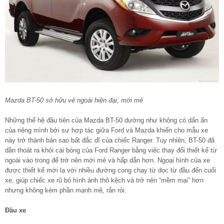
Mazda BT-50 sở hữu vẻ ngoài hiện đại, mới mẻ
Những thế hệ đầu tiên của Mazda BT-50 dường như không có dấn ấn
của riêng mình bởi sư hợp tác giữa Ford và Mazda khiến cho mẫu xe
này trở thành bản sao bất đắc dĩ của chiếc Ranger. Tuy nhiên, BT-50 đã
dần thoát ra khỏi cái bóng của Ford Ranger bằng việc thay đổi thiết kế từ
ngoài vào trong để trở nên mới mẻ và hấp dẫn hơn. Ngoại hình của xe
được thiết kế mới lạ với nhiều đường cong chạy từ dọc từ đầu đến cuối
xe, giúp chiếc xe rũ bỏ hình ảnh thô kệch và trở nên “mềm mại” hơn
nhưng không kém phần mạnh mẽ, rắn rỏi.
Đầu xe