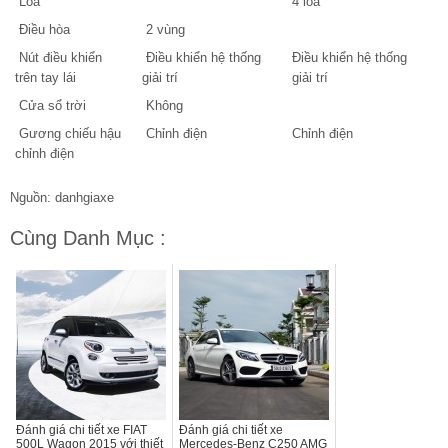
Loa
4 loa
Điều hòa
2 vùng
Nút điều khiển
Điều khiển hệ thống
Điều khiển hệ thống
trên tay lái
giải trí
giải trí
Cửa sổ trời
Không
Gương chiếu hậu
Chỉnh điện
Chỉnh điện
chỉnh điện
Nguồn: danhgiaxe
Cùng Danh Mục :
Đánh giá chi tiết xe FIAT
Đánh giá chi tiết xe
500L Wagon 2015 với thiết
Mercedes-Benz C250 AMG