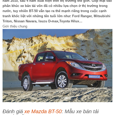
năm 2010, sau 4 năm xuất hiện trên thị trường thế giới. Góp mặt vào
phân khúc xe bán tải vốn đã có nhiều lựa chọn ở thị trường trong
nước, tuy nhiên BT-50 vẫn tạo ra thế mạnh riêng trong cuộc cạnh
tranh khốc liệt với những tên tuổi lớn như: Ford Ranger, Mitsubishi
Triton, Nissan Navara, Isuzu D-max,Toyota Hilux…
Giới thiệu chung
Đánh giá
xe Mazda BT-50
: Mẫu xe bán tải