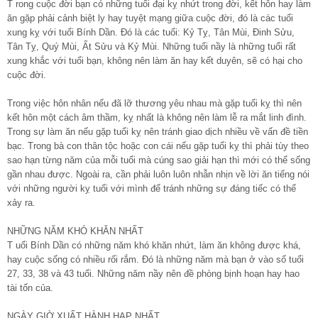
T rong cuộc đời bạn có những tuổi đại kỵ nhứt trong đời, kết hôn hay làm
ăn gặp phải cảnh biệt ly hay tuyệt mạng giữa cuộc đời, đó là các tuổi
xung kỵ với tuổi Bính Dần. Đó là các tuổi: Kỷ Tỵ, Tân Mùi, Đinh Sửu,
Tân Tỵ, Quý Mùi, Ất Sửu và Kỷ Mùi. Những tuổi nầy là những tuổi rất
xung khắc với tuổi bạn, không nên làm ăn hay kết duyên, sẽ có hại cho
cuộc đời.
Trong việc hôn nhân nếu đã lỡ thương yêu nhau mà gặp tuổi kỵ thì nên
kết hôn một cách âm thầm, kỵ nhất là không nên làm lễ ra mắt linh đình.
Trong sự làm ăn nếu gặp tuổi kỵ nên tránh giao dịch nhiều về vấn đề tiền
bạc. Trong bà con thân tộc hoặc con cái nếu gặp tuổi kỵ thì phải tùy theo
sao hạn từng năm của mỗi tuổi mà cúng sao giải hạn thì mới có thể sống
gần nhau được. Ngoài ra, cần phải luôn luôn nhẫn nhịn về lời ăn tiếng nói
với những người kỵ tuổi với mình để tránh những sự đáng tiếc có thể
xảy ra.
NHỮNG NĂM KHÓ KHĂN NHẤT
T uổi Bính Dần có những năm khó khăn nhứt, làm ăn không được khá,
hay cuộc sống có nhiều rối rắm. Đó là những năm mà bạn ở vào số tuổi
27, 33, 38 và 43 tuổi. Những năm nầy nên đề phòng bịnh hoạn hay hao
tài tốn của.
NGÀY GIỜ XUẤT HÀNH HẠP NHẤT