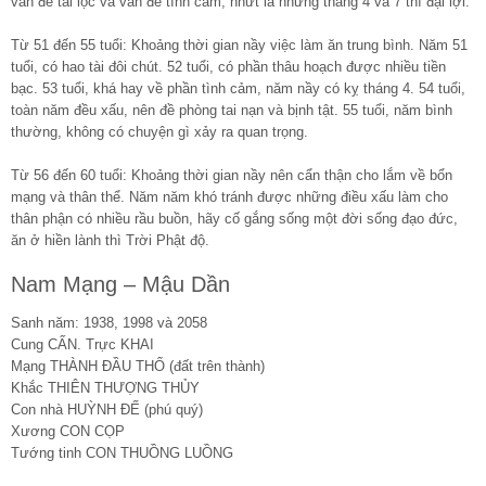
vấn đề tài lộc và vấn đề tình cảm, nhứt là những tháng 4 và 7 thì đại lợi.
Từ 51 đến 55 tuổi: Khoảng thời gian nầy việc làm ăn trung bình. Năm 51
tuổi, có hao tài đôi chút. 52 tuổi, có phần thâu hoạch được nhiều tiền
bạc. 53 tuổi, khá hay về phần tình cảm, năm nầy có kỵ tháng 4. 54 tuổi,
toàn năm đều xấu, nên đề phòng tai nạn và bịnh tật. 55 tuổi, năm bình
thường, không có chuyện gì xảy ra quan trọng.
Từ 56 đến 60 tuổi: Khoảng thời gian nầy nên cẩn thận cho lắm về bổn
mạng và thân thể. Năm năm khó tránh được những điều xấu làm cho
thân phận có nhiều rầu buồn, hãy cố gắng sống một đời sống đạo đức,
ăn ở hiền lành thì Trời Phật độ.
Nam Mạng – Mậu Dần
Sanh năm: 1938, 1998 và 2058
Cung CẤN. Trực KHAI
Mạng THÀNH ĐẦU THỔ (đất trên thành)
Khắc THIÊN THƯỢNG THỦY
Con nhà HUỲNH ĐẾ (phú quý)
Xương CON CỌP
Tướng tinh CON THUỒNG LUỒNG