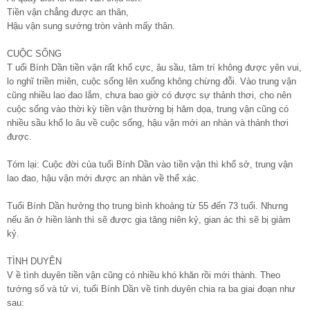
Tiền vận chẳng được an thân,
Hậu vận sung sướng tròn vành mấy thân.
CUỘC SỐNG
T uổi Bính Dần tiền vận rất khổ cực, âu sầu, tâm trí không được yên vui,
lo nghĩ triền miên, cuộc sống lên xuống không chừng đỗi. Vào trung vận
cũng nhiều lao đao lắm, chưa bao giờ có được sự thảnh thơi, cho nên
cuộc sống vào thời kỳ tiền vận thường bị hăm dọa, trung vận cũng có
nhiều sầu khổ lo âu về cuộc sống, hậu vận mới an nhàn và thảnh thơi
được.
Tóm lại: Cuộc đời của tuổi Bính Dần vào tiền vận thì khổ sở, trung vận
lao đao, hậu vận mới được an nhàn về thể xác.
Tuổi Bính Dần hưởng thọ trung bình khoảng từ 55 đến 73 tuổi. Nhưng
nếu ăn ở hiền lành thì sẽ được gia tăng niên kỷ, gian ác thì sẽ bị giảm
kỷ.
TÌNH DUYÊN
V ề tình duyên tiền vận cũng có nhiều khó khăn rồi mới thành. Theo
tướng số và tử vi, tuổi Bính Dần về tình duyên chia ra ba giai đoạn như
sau: