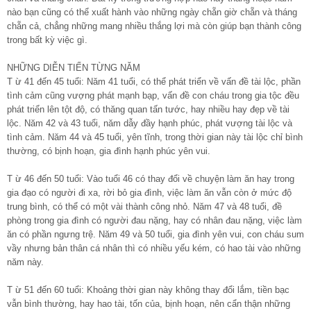
nào bạn cũng có thể xuất hành vào những ngày chẵn giờ chẵn và tháng
chẵn cả, chẳng những mang nhiều thắng lợi mà còn giúp bạn thành công
trong bất kỳ việc gì.
NHỮNG DIỄN TIẾN TỪNG NĂM
T ừ 41 đến 45 tuổi: Năm 41 tuổi, có thể phát triển về vấn đề tài lộc, phần
tình cảm cũng vượng phát mạnh bạp, vấn đề con cháu trong gia tộc đều
phát triển lên tột độ, có thăng quan tấn tước, hay nhiều hay đẹp về tài
lộc. Năm 42 và 43 tuổi, năm dẫy đầy hạnh phúc, phát vượng tài lộc và
tình cảm. Năm 44 và 45 tuổi, yên tĩnh, trong thời gian này tài lộc chỉ bình
thường, có bịnh hoạn, gia đình hạnh phúc yên vui.
T ừ 46 đến 50 tuổi: Vào tuổi 46 có thay đổi về chuyện làm ăn hay trong
gia đạo có người đi xa, rời bỏ gia đình, việc làm ăn vẫn còn ở mức độ
trung bình, có thể có một vài thành công nhỏ. Năm 47 và 48 tuổi, đề
phòng trong gia đình có người đau nặng, hay có nhân đau nặng, việc làm
ăn có phần ngưng trệ. Năm 49 và 50 tuổi, gia đình yên vui, con cháu sum
vầy nhưng bản thân cá nhân thì có nhiều yếu kém, có hao tài vào những
năm này.
T ừ 51 đến 60 tuổi: Khoảng thời gian này không thay đổi lắm, tiền bạc
vẫn bình thường, hay hao tài, tốn của, bịnh hoạn, nên cẩn thận những