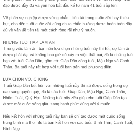
đạo được đầy đủ và yên hòa bắt đầu kể từ năm 41 tuổi sắp lên.
Về phần sự nghiệp được vững chắc. Tiền tài trong cuộc đời hay thiếu
hụt, cho đến suốt cuộc đời cũng chưa chắc hưởng được hoàn toàn đầy
đủ về vấn đề tiền tài một cách rộng rãi như ý muốn.
NHỮNG TUỔI HẠP LÀM ĂN
T rong việc làm ăn, bạn nên lựa chọn những tuổi nầy thì tốt, sự làm ăn
được phát đạt và không bao giờ có xảy ra việc thất bại, đó là những tuổi
hạp với tuổi Giáp Dần, gồm có: Giáp Dần đồng tuổi, Mậu Ngọ và Canh
Thân. Ba tuổi nầy rất hợp với tuổi bạn trên mọi phương diện.
LỰA CHỌN VỢ, CHỒNG
T uổi Giáp Dần kết hôn với những tuổi nầy thì sẽ được sống trong sự
cao sang quyền quý, đó là các tuổi: Giáp Dần, Mậu Ngọ, Canh Thân,
Nhâm Tuất, Quý Hợi. Những tuổi nầy đều giúp cho tuổi Giáp Dần tạo
được một cuộc sống giàu sang hạnh phúc đúng với ý muốn.
Nếu kết hôn với những tuổi nầy bạn sẽ chỉ tạo được một cuộc sống
trung bình mà thôi, đó là bạn kết hôn với các tuổi: Bính Thìn, Canh Tuất,
Bính Ngọ.