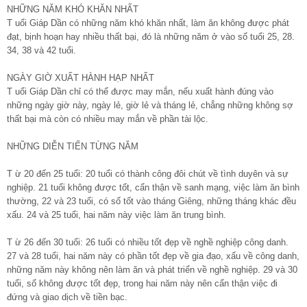
NHỮNG NĂM KHÓ KHĂN NHẤT
T uổi Giáp Dần có những năm khó khăn nhất, làm ăn không được phát
đạt, bịnh hoạn hay nhiều thất bại, đó là những năm ở vào số tuổi 25, 28.
34, 38 và 42 tuổi.
NGÀY GIỜ XUẤT HÀNH HẠP NHẤT
T uổi Giáp Dần chỉ có thể được may mắn, nếu xuất hành đúng vào
những ngày giờ này, ngày lẻ, giờ lẻ và tháng lẻ, chẳng những không sợ
thất bại mà còn có nhiều may mắn về phần tài lộc.
NHỮNG DIỄN TIẾN TỪNG NĂM
T ừ 20 đến 25 tuổi: 20 tuổi có thành công đôi chút về tình duyên và sự
nghiệp. 21 tuổi không được tốt, cẩn thận về sanh mạng, việc làm ăn bình
thường, 22 và 23 tuổi, có số tốt vào tháng Giêng, những tháng khác đều
xấu. 24 và 25 tuổi, hai năm này việc làm ăn trung bình.
T ừ 26 đến 30 tuổi: 26 tuổi có nhiều tốt đẹp về nghề nghiệp công danh.
27 và 28 tuổi, hai năm này có phần tốt đẹp về gia đạo, xấu về công danh,
những năm này không nên làm ăn và phát triển về nghề nghiệp. 29 và 30
tuổi, số không được tốt đẹp, trong hai năm này nên cẩn thận việc đi
đứng và giao dịch về tiền bạc.