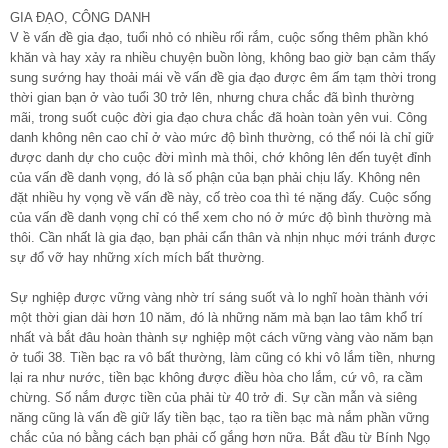
GIA ĐẠO, CÔNG DANH
V ề vấn đề gia đạo, tuổi nhỏ có nhiều rối rắm, cuộc sống thêm phần khó
khăn và hay xảy ra nhiều chuyện buồn lòng, không bao giờ bạn cảm thấy
sung sướng hay thoải mái về vấn đề gia đạo được êm ấm tạm thời trong
thời gian bạn ở vào tuổi 30 trở lên, nhưng chưa chắc đã bình thường
mãi, trong suốt cuộc đời gia đạo chưa chắc đã hoàn toàn yên vui. Công
danh không nên cao chỉ ở vào mức độ bình thường, có thể nói là chỉ giữ
được danh dự cho cuộc đời mình mà thôi, chớ không lên đến tuyệt đỉnh
của vấn đề danh vọng, đó là số phận của bạn phải chịu lấy. Không nên
đặt nhiều hy vọng về vấn đề này, cố trèo coa thì té nặng đấy. Cuộc sống
của vấn đề danh vọng chỉ có thể xem cho nó ở mức độ bình thường mà
thôi. Cần nhất là gia đạo, bạn phải cẩn thân và nhịn nhục mới tránh được
sự đổ vỡ hay những xích mích bất thường.
Sự nghiệp được vững vàng nhờ trí sáng suốt và lo nghĩ hoàn thành với
một thời gian dài hơn 10 năm, đó là những năm mà bạn lao tâm khổ trí
nhất và bắt đâu hoàn thành sự nghiệp một cách vững vàng vào năm bạn
ở tuổi 38. Tiền bạc ra vô bất thường, làm cũng có khi vô lắm tiền, nhưng
lại ra như nước, tiền bạc không được điều hòa cho lắm, cứ vô, ra cầm
chừng. Số nắm được tiền của phải từ 40 trở đi. Sự cần mẫn và siêng
năng cũng là vấn đề giữ lấy tiền bạc, tạo ra tiền bạc mà nắm phần vững
chắc của nó bằng cách bạn phải cố gắng hơn nữa. Bắt đầu từ Bính Ngọ