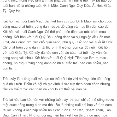
trùng hợp, trong việc làm ăn mau phát đạt, vì những tuổi này rất hạp với
tuổi bạn, đó là những tuổi: Đinh Mão, Canh Ngọ, Quý Dậu, Ất Hợi, Giáp
Tý, Quý Hợi.
Kết hôn với tuổi Đinh Mão: Bạn kết hôn với tuổi Đinh Mão làm cho cuộc
sống mau phát triển, công danh được dễ dàng và mau lên đến cao độ.
Kết hôn với tuổi Canh Ngọ: Có thể phát triển tiền bạc một cách mau
chóng. Kết hôn với tuổi Quý Dậu: công danh và sự nghiệp đều lên một
lượt, đưa cuộc đời đến chỗ giàu sang, phú quý. Kết hôn với tuổi Ất Hợi:
Chỉ phát triển công danh, tài lộc bình thường, con cái đủ nuôi. Kết hôn
với tuổi Giáp Tý: Có đầy đủ hào con và hào của, hai tuổi này vẫn lên
song song với nhau. Kết hôn với tuổi Quý Hợi: Tiền bạc làm ra mau
chóng, nhưng đường công danh có nhiều trắc trở, hào của nhiều, hào
con lại ít.
Trên đây là những tuổi mà bạn có thể kết hôn với những diễn tiến tổng
quá như trên. Phần xã hội và gia đình được tùy theo hoàn cảnh nhưng
đều có thể được vẹn toàn và khỏi lo sợ thất bại não nề.
Trái lại nếu bạn kết hôn với những tuổi này, thì bạn chỉ có thể sống được
một cuộc sống trung bình mà thôi. Đó là những tuổi chỉ hạp về tình cảm,
tài lộc không được hạp nhiều như các tuổi: Bính Dần, Nhâm Thân, Tân
Dậu, Canh Thân. Những tuổi này nến bạn kết hôn thì chỉ có một mức