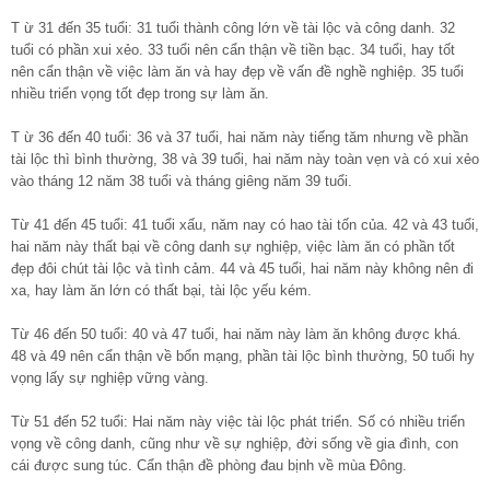
T ừ 31 đến 35 tuổi: 31 tuổi thành công lớn về tài lộc và công danh. 32
tuổi có phần xui xẻo. 33 tuổi nên cẩn thận về tiền bạc. 34 tuổi, hay tốt
nên cẩn thận về việc làm ăn và hay đẹp về vấn đề nghề nghiệp. 35 tuổi
nhiều triển vọng tốt đẹp trong sự làm ăn.
T ừ 36 đến 40 tuổi: 36 và 37 tuổi, hai năm này tiếng tăm nhưng về phần
tài lộc thì bình thường, 38 và 39 tuổi, hai năm này toàn vẹn và có xui xẻo
vào tháng 12 năm 38 tuổi và tháng giêng năm 39 tuổi.
Từ 41 đến 45 tuổi: 41 tuổi xấu, năm nay có hao tài tốn của. 42 và 43 tuổi,
hai năm này thất bại về công danh sự nghiệp, việc làm ăn có phần tốt
đẹp đôi chút tài lộc và tình cảm. 44 và 45 tuổi, hai năm này không nên đi
xa, hay làm ăn lớn có thất bại, tài lộc yếu kém.
Từ 46 đến 50 tuổi: 40 và 47 tuổi, hai năm này làm ăn không được khá.
48 và 49 nên cẩn thận về bổn mạng, phần tài lộc bình thường, 50 tuổi hy
vọng lấy sự nghiệp vững vàng.
Từ 51 đến 52 tuổi: Hai năm này việc tài lộc phát triển. Số có nhiều triển
vọng về công danh, cũng như về sự nghiệp, đời sống về gia đình, con
cái được sung túc. Cẩn thận đề phòng đau bịnh về mùa Đông.