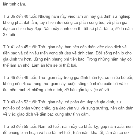
lẫn tình cảm.
T ừ 36 đến 40 tuổi: Những năm nầy việc làm ăn hay gia đình sự nghiệp
không phát đạt lắm, tuy nhiên đời sống có phần sung túc, về phần gia
đạo có nhiều hay đẹp. Năm nầy sanh con thì tốt sẽ phát tài to, đó là năm
37 tuổi.
T ừ 41 đến 45 tuổi: Thời gian nầy, bạn nên cẩn thận việc giao dịch về
tiền bạc và có nhiều triển vọng tốt đẹp về tình cảm. Đời sống nên lo cho
gia đình thì hơn, đừng nên phung phí tiền bạc. Trong những năm nầy có
thể làm ăn nhỏ. Làm ăn lớn sẽ bị thất bại.
T ừ 46 đến 48 tuổi: Thời gian nầy trong gia đình thân tộc có nhiều bê bối,
không nên đi xa trong thời gian nầy, cuộc sống có nhiều buồn bã và lo
âu, nên tránh đi những xích mích, để hàn gắn lại việc đổ vỡ.
T ừ 49 đến 52 tuổi: Thời gian nầy, có phần êm đẹp về gia đình, sự
nghiệp có phần vững chắc, gia đạo yên vui và sung sướng, nên cẩn thận
về việc giao dịch về tiền bạc cũng như tình cảm.
T ừ 53 đến 55 tuổi: Năm 53 tuổi, năm nầy có khắc kỵ, gặp năm xấu, nên
đề phòng bịnh hoạn và hao tài. 54 tuổi, toàn năm khá tốt, làm ăn có cơ