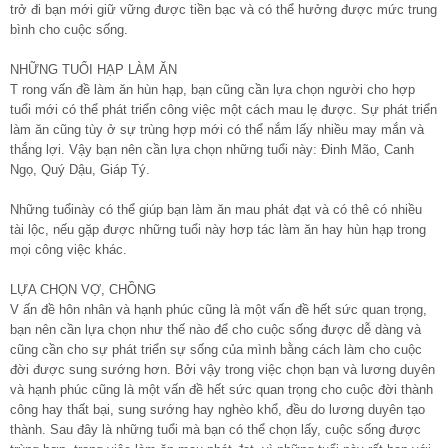
trở đi bạn mới giữ vững được tiền bạc và có thể hưởng được mức trung
bình cho cuộc sống.
NHỮNG TUỔI HẠP LÀM ĂN
T rong vấn đề làm ăn hùn hạp, bạn cũng cần lựa chọn người cho hợp
tuổi mới có thể phát triển công việc một cách mau lẹ được. Sự phát triển
làm ăn cũng tùy ở sự trùng hợp mới có thể nắm lấy nhiều may mắn và
thắng lợi. Vậy bạn nên cần lựa chọn những tuổi này: Đinh Mão, Canh
Ngọ, Quý Dậu, Giáp Tý.
Những tuổinày có thể giúp bạn làm ăn mau phát đạt và có thê có nhiều
tài lộc, nếu gặp được những tuổi này hơp tác làm ăn hay hùn hạp trong
mọi công việc khác.
LỰA CHỌN VỢ, CHỒNG
V ấn đề hôn nhân và hạnh phúc cũng là một vấn đề hết sức quan trọng,
bạn nên cần lựa chọn như thế nào để cho cuộc sống được dễ dàng và
cũng cần cho sự phát triển sự sống của mình bằng cách làm cho cuộc
đời được sung sướng hơn. Bởi vậy trong việc chọn bạn và lương duyên
và hạnh phúc cũng là một vấn đề hết sức quan trọng cho cuộc đời thành
công hay thất bại, sung sướng hay nghèo khổ, đều do lương duyên tạo
thành. Sau đây là những tuổi mà bạn có thể chọn lấy, cuộc sống được