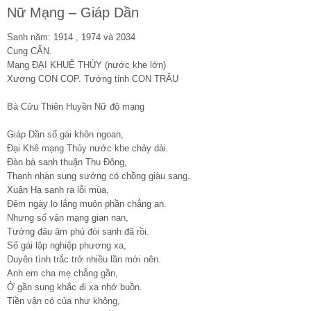
Nữ Mạng – Giáp Dần
Sanh năm: 1914 , 1974 và 2034
Cung CẤN.
Mạng ĐẠI KHUÊ THÙY (nước khe lớn)
Xương CON CỌP. Tướng tinh CON TRÂU
Bà Cửu Thiên Huyền Nữ độ mạng
Giáp Dần số gái khôn ngoan,
Đại Khê mạng Thủy nước khe chảy dài.
Đàn bà sanh thuận Thu Đông,
Thanh nhàn sung sướng có chồng giàu sang.
Xuân Hạ sanh ra lỗi mùa,
Đêm ngày lo lắng muôn phần chẳng an.
Nhưng số vận mạng gian nan,
Tưởng đâu âm phủ đòi sanh đã rồi.
Số gái lập nghiệp phương xa,
Duyên tình trắc trở nhiều lần mới nên.
Anh em cha mẹ chẳng gần,
Ở gần sung khắc đi xa nhớ buồn.
Tiền vận có của như không,