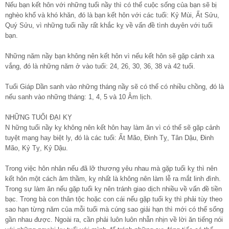
Nếu bạn kết hôn với những tuổi nầy thì có thể cuộc sống của bạn sẽ bị
nghèo khổ và khó khăn, đó là bạn kết hôn với các tuổi: Kỷ Mùi, Ất Sửu,
Quý Sửu, vì những tuổi nầy rất khắc kỵ về vấn đề tình duyên với tuổi
bạn.
Những năm nầy bạn không nên kết hôn vì nếu kết hôn sẽ gặp cảnh xa
vắng, đó là những năm ở vào tuổi: 24, 26, 30, 36, 38 và 42 tuổi.
Tuổi Giáp Dần sanh vào những tháng nầy sẽ có thể có nhiều chồng, đó là
nếu sanh vào những tháng: 1, 4, 5 và 10 Âm lịch.
NHỮNG TUỔI ĐẠI KỴ
N hững tuổi nầy kỵ không nên kết hôn hay làm ăn vì có thể sẽ gặp cảnh
tuyệt mạng hay biệt ly, đó là các tuổi: Ất Mão, Đinh Tỵ, Tân Dậu, Đinh
Mão, Kỷ Tỵ, Kỷ Dậu.
Trong việc hôn nhân nếu đã lỡ thương yêu nhau mà gặp tuổi kỵ thì nên
kết hôn một cách âm thầm, kỵ nhất là không nên làm lễ ra mắt linh đình.
Trong sự làm ăn nếu gặp tuổi kỵ nên tránh giao dịch nhiều về vấn đề tiền
bạc. Trong bà con thân tộc hoặc con cái nếu gặp tuổi kỵ thì phải tùy theo
sao hạn từng năm của mỗi tuổi mà cúng sao giải hạn thì mới có thể sống
gần nhau được. Ngoài ra, cần phải luôn luôn nhẫn nhịn về lời ăn tiếng nói