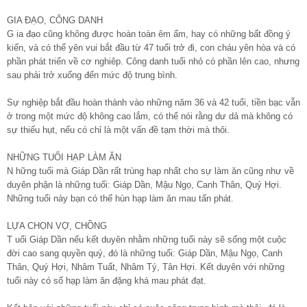
GIA ĐẠO, CÔNG DANH
G ia đạo cũng không được hoàn toàn êm ấm, hay có những bất đồng ý
kiến, và có thể yên vui bắt đầu từ 47 tuổi trở đi, con cháu yên hòa và có
phần phát triển về cơ nghiêp. Công danh tuổi nhỏ có phần lên cao, nhưng
sau phải trở xuống đến mức độ trung bình.
Sự nghiệp bắt đầu hoàn thành vào những năm 36 và 42 tuổi, tiền bạc vẫn
ở trong một mức độ không cao lắm, có thể nói rằng dư dả mà không có
sự thiếu hụt, nếu có chỉ là một vấn đề tạm thời mà thôi.
NHỮNG TUỔI HẠP LÀM ĂN
N hững tuổi mà Giáp Dần rất trùng hạp nhất cho sự làm ăn cũng như về
duyên phận là những tuổi: Giáp Dần, Mậu Ngọ, Canh Thân, Quý Hợi.
Những tuổi này bạn có thể hùn hạp làm ăn mau tấn phát.
LỰA CHỌN VỢ, CHỒNG
T uổi Giáp Dần nếu kết duyên nhằm những tuổi này sẽ sống một cuộc
đời cao sang quyền quý, đó là những tuổi: Giáp Dần, Mậu Ngọ, Canh
Thân, Quý Hợi, Nhâm Tuất, Nhâm Tý, Tân Hợi. Kết duyên với những
tuổi này có số hạp làm ăn đặng khá mau phát đạt.