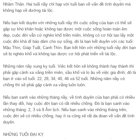
Nhâm Thân. Hai tuổi nầy chỉ hạp với tuổi bạn về vấn đề tình duyên mà
không hạp về đường tài lộc.
Nếu bạn kết duyên với những tuổi nầy thì cuộc sống của bạn có thể sẽ
gặp sự khó khăn hoặc không tạo được một cuộc sống hoàn toàn êm
đẹp, cuộc đời vẫn cứ nghèo khổ triền miên, không có cơ hội tạo lấy một
cuộc đời khả dĩ bảo đảm cho sự sống, đó là bạn kết duyên với các tuổi:
Mậu Thìn, Giáp Tuất, Canh Thìn. Bạn kết hôn với những tuổi nầy đời bạn
sẽ bị nghèo khổ và không tạo được cơ hội phát triển về tài lộc.
Những năm nầy xung kỵ tuổi. Việc kết hôn sẽ không thành hay thành thì
phải gặp cảnh xa vắng triền miên, sầu khổ và lo âu về việc gia đình, đó là
bạn ở vào số tuổi: 22, 28, 34, 40, 46 và 52 tuổi. Những năm nầy có
chồng thì sẽ phải gặp cảnh xa vắng luôn luôn.
Nếu bạn sanh vào những tháng nầy, về tình duyên của bạn phải có nhiều
lần thay đổi, hay cuộc đời bạn có rất nhiều chồng. Đó là bạn sanh vào
những tháng: 2, 3 và 9 Âm lịch. Nếu bạn sanh vào những tháng trên,
cuộc đời sẽ có nhiều chồng, hay ít ra cũng sẽ rất đa đoan về vấn đề tình
duyên.
NHỮNG TUỔI ĐẠI KỴ