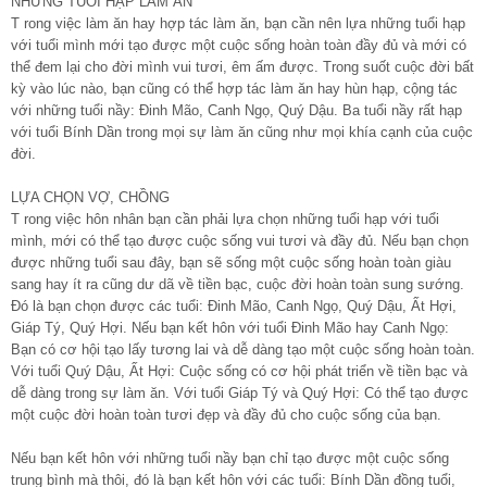
NHỮNG TUỔI HẠP LÀM ĂN
T rong việc làm ăn hay hợp tác làm ăn, bạn cần nên lựa những tuổi hạp
với tuổi mình mới tạo được một cuộc sống hoàn toàn đầy đủ và mới có
thể đem lại cho đời mình vui tươi, êm ấm được. Trong suốt cuộc đời bất
kỳ vào lúc nào, bạn cũng có thể hợp tác làm ăn hay hùn hạp, cộng tác
với những tuổi nầy: Đinh Mão, Canh Ngọ, Quý Dậu. Ba tuổi nầy rất hạp
với tuổi Bính Dần trong mọi sự làm ăn cũng như mọi khía cạnh của cuộc
đời.
LỰA CHỌN VỢ, CHỒNG
T rong việc hôn nhân bạn cần phải lựa chọn những tuổi hạp với tuổi
mình, mới có thể tạo được cuộc sống vui tươi và đầy đủ. Nếu bạn chọn
được những tuổi sau đây, bạn sẽ sống một cuộc sống hoàn toàn giàu
sang hay ít ra cũng dư dã về tiền bạc, cuộc đời hoàn toàn sung sướng.
Đó là bạn chọn được các tuổi: Đinh Mão, Canh Ngọ, Quý Dậu, Ất Hợi,
Giáp Tý, Quý Hợi. Nếu bạn kết hôn với tuổi Đinh Mão hay Canh Ngọ:
Bạn có cơ hội tạo lấy tương lai và dễ dàng tạo một cuộc sống hoàn toàn.
Với tuổi Quý Dậu, Ất Hợi: Cuộc sống có cơ hội phát triển về tiền bạc và
dễ dàng trong sự làm ăn. Với tuổi Giáp Tý và Quý Hợi: Có thể tạo được
một cuộc đời hoàn toàn tươi đẹp và đầy đủ cho cuộc sống của bạn.
Nếu bạn kết hôn với những tuổi nầy bạn chỉ tạo được một cuộc sống
trung bình mà thôi, đó là bạn kết hôn với các tuổi: Bính Dần đồng tuổi,