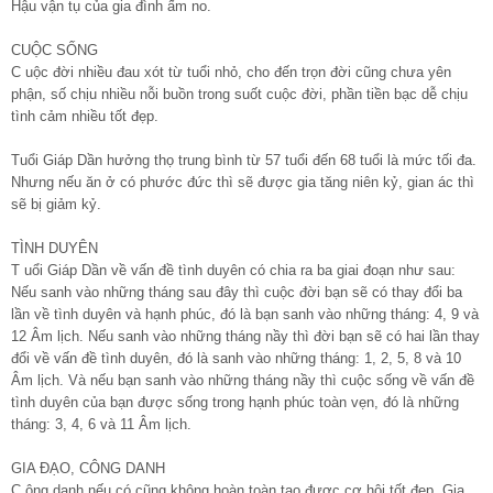
Hậu vận tụ của gia đình ấm no.
CUỘC SỐNG
C uộc đời nhiều đau xót từ tuổi nhỏ, cho đến trọn đời cũng chưa yên
phận, số chịu nhiều nỗi buồn trong suốt cuộc đời, phần tiền bạc dễ chịu
tình cảm nhiều tốt đẹp.
Tuổi Giáp Dần hưởng thọ trung bình từ 57 tuổi đến 68 tuổi là mức tối đa.
Nhưng nếu ăn ở có phước đức thì sẽ được gia tăng niên kỷ, gian ác thì
sẽ bị giảm kỷ.
TÌNH DUYÊN
T uổi Giáp Dần về vấn đề tình duyên có chia ra ba giai đoạn như sau:
Nếu sanh vào những tháng sau đây thì cuộc đời bạn sẽ có thay đổi ba
lần về tình duyên và hạnh phúc, đó là bạn sanh vào những tháng: 4, 9 và
12 Âm lịch. Nếu sanh vào những tháng nầy thì đời bạn sẽ có hai lần thay
đổi về vấn đề tình duyên, đó là sanh vào những tháng: 1, 2, 5, 8 và 10
Âm lịch. Và nếu bạn sanh vào những tháng nầy thì cuộc sống về vấn đề
tình duyên của bạn được sống trong hạnh phúc toàn vẹn, đó là những
tháng: 3, 4, 6 và 11 Âm lịch.
GIA ĐẠO, CÔNG DANH
C ông danh nếu có cũng không hoàn toàn tạo được cơ hội tốt đẹp. Gia