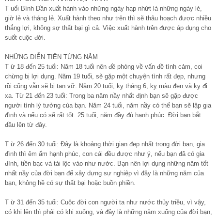
T uổi Bính Dần xuất hành vào những ngày hạp nhứt là những ngày lẻ,
giờ lẻ và tháng lẻ. Xuất hành theo như trên thì sẽ thâu hoạch được nhiều
thắng lợi, không sợ thất bại gì cả. Việc xuất hành trên được áp dụng cho
suốt cuộc đời.
NHỮNG DIỄN TIẾN TỪNG NĂM
T ừ 18 đến 25 tuổi: Năm 18 tuổi nên đề phòng về vấn đề tình cảm, coi
chừng bị lợi dụng. Năm 19 tuổi, sẽ gặp một chuyện tình rất đẹp, nhưng
rồi cũng vẫn sẽ bị tan vỡ. Năm 20 tuổi, kỵ tháng 6, kỵ màu đen và kỵ đi
xa. Từ 21 đến 23 tuổi: Trong ba năm nầy nhất định bạn sẽ gặp được
người tình lý tưởng của bạn. Năm 24 tuổi, năm nầy có thể bạn sẽ lập gia
đình và nếu có sẽ rất tốt. 25 tuổi, năm đầy đủ hạnh phúc. Đời bạn bắt
đầu lên từ đây.
T ừ 26 đến 30 tuổi: Đây là khoảng thời gian đẹp nhất trong đời bạn, gia
đình thì êm ấm hạnh phúc, con cái đều được như ý, nếu bạn đã có gia
đình, tiền bạc và tài lộc vào như nước. Bạn nên lợi dụng những năm tốt
nhất nầy của đời bạn để xây dựng sự nghiệp vì đây là những năm của
bạn, không hề có sự thất bại hoặc buồn phiền.
T ừ 31 đến 35 tuổi: Cuộc đời con người ta như nước thủy triều, vì vậy,
có khi lên thì phải có khi xuống, và đây là những năm xuống của đời bạn,