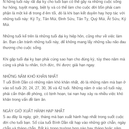
N hững tuổi này rất đại kỵ cho tuổi bạn có thể gây ra những cuộc sống
hư hỏng, tuyệt mạng, biệt ly và có thể làm cho cuộc đời b5n phải cam
phận là một kẻ đi trong đ êm tối, đó là khi bạn kết duyên hay hợp tác với
những tuổi này: Kỷ Tỵ, Tân Mùi, Đinh Sửu, Tân Tỵ, Quý Mùi, Ất Sửu, Kỷ
Mùi.
Những tuổi kể trên là những tuổi đại kỵ hiệp hôn, cũng như về việc làm
ăn. Bạn cần tránh những tuổi này, để không mang lấy những sầu não đau
thương cho cuộc sống.
Khi gặp tuổi đại kỵ bạn phải cúng sao hạn cho đúng kỳ, tùy theo năm mà
cúng và phải tu nhân, tích đức, thì được giải hạn ngay.
NHỮNG NĂM KHÓ KHĂN NHẤT
T uổi Bính Dần có những năm khó khăn nhất, đó là những năm mà bạn ở
vào số tuổi 20, 24, 27, 30, 36 và 42 tuổi. Những năm ở vào số tuổi này,
phải cẩn thận đề phòng, có bịnh hoạn, tai nạn hay xảy ra nhiều việc khó
khăn trong vấn đề làm ăn.
NGÀY GIỜ XUẤT HÀNH HẠP NHẤT
S au đây là ngày, giờ, tháng mà bạn xuất hành hạp nhất trong suốt cuộc
đời cho tuổi bạn. Số của tuổi Bính Dần rất hạp vào những giờ chẵn, ngày
chẵn và tháng chẵn. Bất kỳ trong trường hợp nào hay tháng hoặc năm