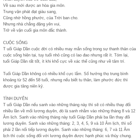
Về sau mới được an hòa gia môn.
Trung vận phát đạt giàu sang,
Cũng nhờ hồng phước, của Trời ban cho.
Nhưng nhà chẳng đặng yên vui,
Trở về vận cuối gia môn đắc thành.
CUỘC SỐNG
T uổi Giáp Dần cuộc đời có nhiều may mắn sống trong sự thanh thản của
cuộc sống hiện tại, tuy tuổi nhỏ cũng có lao đao nhưng rất ít. Tóm lại,
tuổi Giáp Dần rất tốt, ít khi khổ cực về xác thể cũng như về tâm trí.
Tuổi Giáp Dần không có nhiều khổ cực lắm. Số hưởng thọ trung bình
khoảng từ 52 đến 58 tuổi, nhưng nếu biết tu thân, làm phước đức thì
được gia tăng niên kỷ.
TÌNH DUYÊN
T uổi Giáp Dần nếu sanh vào những tháng này thì sẽ có nhiều thay đổi
nhiều lần về mối lương duyên, đó là sanh nhằm vào những tháng 8 và 12
Âm lịch. Sanh vào những tháng này tuổi Giáp Dần phải ba lần thay đổi
lương duyên. Sanh vào những tháng: 2, 3, 4, 5, 9 và 10 Âm lịch, thì số
phải 2 lần nối tiếp lương duyên. Sanh vào những tháng: 6, 7 và 11 Âm
lịch thì cuộc sống đối với lương duyên được hạnh phúc và thủy chung.