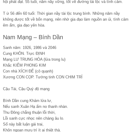
hội phát đạt. 55 tuổi, năm nầy vững, tốt về đường tài lộc và tình cảm.
T ừ 56 đến 60 tuổi: Thời gian nầy tài lộc trung bình. Những năm nầy
không được tốt về bổn mạng, nên nhờ gia đạo làm nguồn an ủi, tình cảm
êm ấm, gia đạo yên hòa.
Nam Mạng – Bính Dần
Sanh năm: 1926, 1986 và 2046
Cung KHÔN. Trực ĐỊNH
Mạng LƯ TRUNG HỎA (lửa trong lu)
Khắc KIẾM PHONG KIM
Con nhà XÍCH ĐẾ (cô quạnh)
Xương CON CỌP. Tướng tinh CON CHIM TRỈ
Cậu Tài, Cậu Quý độ mạng
Bính Dần cung Khảm lửa lư,
Nếu sanh Xuân Hạ ấm no thanh nhàn.
Thu Đông chẳng thuận lỗi thời,
Lỗi sanh cực nhọc nên chàng âu lo.
Số này bất luận gái trai,
Khôn ngoan mưu trí ít ai thiệt thà.