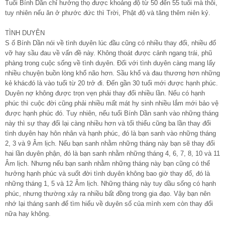
Tuổi Bính Dần chỉ hưởng thọ được khoảng độ từ 50 đến 55 tuổi mà thôi,
tuy nhiên nếu ăn ở phước đức thì Trời, Phật độ và tăng thêm niên kỷ.
TÌNH DUYÊN
S ố Bính Dần nói về tình duyên lúc đầu cũng có nhiều thay đổi, nhiều đổ
vỡ hay sầu đau về vấn đề này. Không thoát được cảnh ngang trái, phũ
phàng trong cuộc sống về tình duyên. Đối với tình duyên càng mang lấy
nhiều chuyện buồn lòng khổ não hơn. Sầu khổ và đau thương hơn những
kẻ khácđó là vào tuổi từ 20 trở đi. Đến gần 30 tuổi mới được hạnh phúc.
Duyên nợ không được trọn vẹn phải thay đổi nhiều lần. Nếu có hạnh
phúc thì cuộc đời cũng phải nhiều mất mát hy sinh nhiều lắm mới bảo vệ
được hạnh phúc đó. Tuy nhiên, nếu tuổi Bính Dần sanh vào những tháng
này thì sự thay đổi lại càng nhiều hơn và tối thiểu cũng ba lần thay đổi
tình duyên hay hôn nhân và hạnh phúc, đó là bạn sanh vào những tháng
2, 3 và 9 Âm lịch. Nếu bạn sanh nhằm những tháng này bạn sẽ thay đổi
hai lần duyên phận, đó là bạn sanh nhằm những tháng 4, 6, 7, 8, 10 và 11
Âm lịch. Nhưng nếu bạn sanh nhằm những tháng này bạn cũng có thể
hưởng hạnh phúc và suốt đời tình duyên không bao giờ thay đổ, đó là
những tháng 1, 5 và 12 Âm lịch. Những tháng này tuy dầu sống có hạnh
phúc, nhưng thường xảy ra nhiều bất đồng trong gia đạo. Vậy bạn nên
nhớ lại tháng sanh để tìm hiểu về duyên số của mình xem còn thay đổi
nữa hay không.