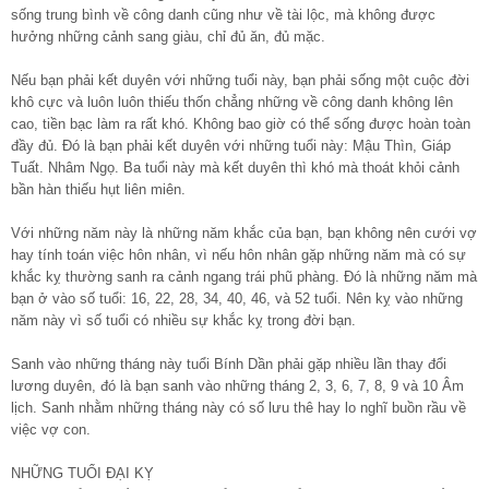
sống trung bình về công danh cũng như về tài lộc, mà không được
hưởng những cảnh sang giàu, chỉ đủ ăn, đủ mặc.
Nếu bạn phải kết duyên với những tuổi này, bạn phải sống một cuộc đời
khô cực và luôn luôn thiếu thốn chẳng những về công danh không lên
cao, tiền bạc làm ra rất khó. Không bao giờ có thể sống được hoàn toàn
đầy đủ. Đó là bạn phải kết duyên với những tuổi này: Mậu Thìn, Giáp
Tuất. Nhâm Ngọ. Ba tuổi này mà kết duyên thì khó mà thoát khỏi cảnh
bần hàn thiếu hụt liên miên.
Với những năm này là những năm khắc của bạn, bạn không nên cưới vợ
hay tính toán việc hôn nhân, vì nếu hôn nhân gặp những năm mà có sự
khắc kỵ thường sanh ra cảnh ngang trái phũ phàng. Đó là những năm mà
bạn ở vào số tuổi: 16, 22, 28, 34, 40, 46, và 52 tuổi. Nên kỵ vào những
năm này vì số tuổi có nhiều sự khắc kỵ trong đời bạn.
Sanh vào những tháng này tuổi Bính Dần phải gặp nhiều lần thay đổi
lương duyên, đó là bạn sanh vào những tháng 2, 3, 6, 7, 8, 9 và 10 Âm
lịch. Sanh nhằm những tháng này có số lưu thê hay lo nghĩ buồn rầu về
việc vợ con.
NHỮNG TUỔI ĐẠI KỴ