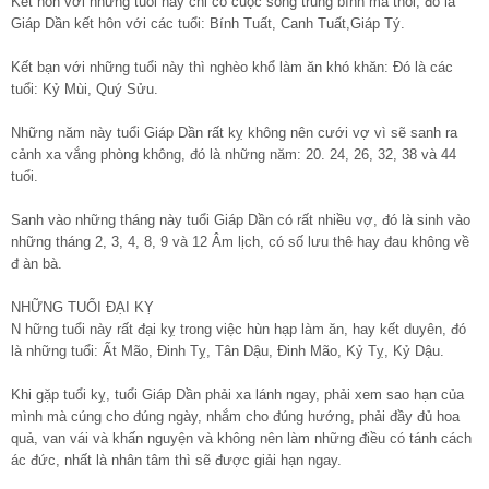
Kết hôn với những tuổi này chỉ có cuộc sông trung bình mà thôi, đó là
Giáp Dần kết hôn với các tuổi: Bính Tuất, Canh Tuất,Giáp Tý.
Kết bạn với những tuổi này thì nghèo khổ làm ăn khó khăn: Đó là các
tuổi: Kỷ Mùi, Quý Sửu.
Những năm này tuổi Giáp Dần rất kỵ không nên cưới vợ vì sẽ sanh ra
cảnh xa vắng phòng không, đó là những năm: 20. 24, 26, 32, 38 và 44
tuổi.
Sanh vào những tháng này tuổi Giáp Dần có rất nhiều vợ, đó là sinh vào
những tháng 2, 3, 4, 8, 9 và 12 Âm lịch, có số lưu thê hay đau không về
đ àn bà.
NHỮNG TUỔI ĐẠI KỴ
N hững tuổi này rất đại kỵ trong việc hùn hạp làm ăn, hay kết duyên, đó
là những tuổi: Ất Mão, Đinh Tỵ, Tân Dậu, Đinh Mão, Kỷ Tỵ, Kỷ Dậu.
Khi gặp tuổi kỵ, tuổi Giáp Dần phải xa lánh ngay, phải xem sao hạn của
mình mà cúng cho đúng ngày, nhắm cho đúng hướng, phải đầy đủ hoa
quả, van vái và khấn nguyện và không nên làm những điều có tánh cách
ác đức, nhất là nhân tâm thì sẽ được giải hạn ngay.