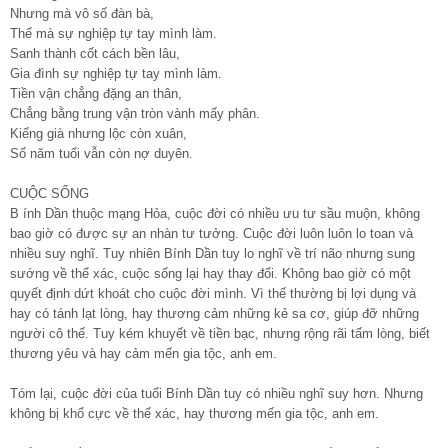
Nhưng mà vô số đàn bà,
Thế mà sự nghiệp tự tay mình làm.
Sanh thành cốt cách bền lâu,
Gia đình sự nghiệp tự tay mình làm.
Tiền vận chẳng đặng an thân,
Chẳng bằng trung vận tròn vành mấy phân.
Kiểng già nhưng lộc còn xuân,
Số năm tuổi vẫn còn nợ duyên.
CUỘC SỐNG
B ính Dần thuộc mạng Hỏa, cuộc đời có nhiều ưu tư sầu muộn, không
bao giờ có được sự an nhàn tư tưởng. Cuộc đời luôn luôn lo toan và
nhiều suy nghĩ. Tuy nhiên Bính Dần tuy lo nghĩ về trí não nhưng sung
sướng về thể xác, cuộc sống lại hay thay đổi. Không bao giờ có một
quyết định dứt khoát cho cuộc đời mình. Vì thế thường bị lợi dụng và
hay có tánh lạt lòng, hay thương cảm những kẻ sa cơ, giúp đỡ những
người cô thế. Tuy kém khuyết về tiền bạc, nhưng rộng rãi tấm lòng, biết
thương yêu và hay cảm mến gia tộc, anh em.
Tóm lại, cuộc đời của tuổi Bính Dần tuy có nhiều nghĩ suy hơn. Nhưng
không bị khổ cực về thể xác, hay thương mến gia tộc, anh em.