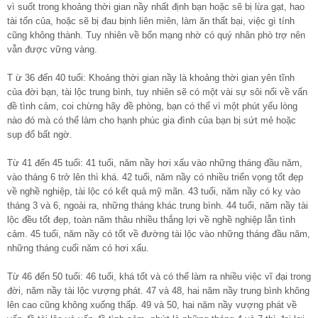
vì suốt trong khoảng thời gian nầy nhất định bạn hoặc sẽ bị lừa gạt, hao
tài tốn của, hoặc sẽ bị đau bịnh liên miên, làm ăn thất bại, việc gì tính
cũng không thành. Tuy nhiên về bổn mạng nhờ có quý nhân phò trợ nên
vẫn được vững vàng.
T ừ 36 đến 40 tuổi: Khoảng thời gian nầy là khoảng thời gian yên tĩnh
của đời bạn, tài lộc trung bình, tuy nhiên sẽ có một vài sự sôi nổi về vấn
đề tình cảm, coi chừng hãy đề phòng, bạn có thể vì một phút yếu lòng
nào đó mà có thể làm cho hạnh phúc gia đình của bạn bị sứt mẻ hoặc
sụp đổ bất ngờ.
Từ 41 đến 45 tuổi: 41 tuổi, năm nầy hơi xấu vào những tháng đầu năm,
vào tháng 6 trở lên thì khá. 42 tuổi, năm nầy có nhiều triển vọng tốt đẹp
về nghề nghiệp, tài lộc có kết quả mỹ mãn. 43 tuổi, năm nầy có kỵ vào
tháng 3 và 6, ngoài ra, những tháng khác trung bình. 44 tuổi, năm nầy tài
lộc đều tốt đẹp, toàn năm thâu nhiều thắng lợi về nghề nghiệp lẫn tình
cảm. 45 tuổi, năm nầy có tốt về đường tài lộc vào những tháng đầu năm,
những tháng cuối năm có hơi xấu.
Từ 46 đến 50 tuổi: 46 tuổi, khá tốt và có thể làm ra nhiều việc vĩ đại trong
đời, năm nầy tài lộc vượng phát. 47 và 48, hai năm nầy trung bình không
lên cao cũng không xuống thấp. 49 và 50, hai năm nầy vượng phát về