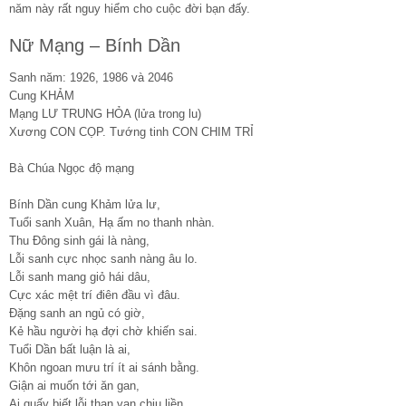
năm này rất nguy hiểm cho cuộc đời bạn đấy.
Nữ Mạng – Bính Dần
Sanh năm: 1926, 1986 và 2046
Cung KHẢM
Mạng LƯ TRUNG HỎA (lửa trong lu)
Xương CON CỌP. Tướng tinh CON CHIM TRỈ
Bà Chúa Ngọc độ mạng
Bính Dần cung Khảm lửa lư,
Tuổi sanh Xuân, Hạ ấm no thanh nhàn.
Thu Đông sinh gái là nàng,
Lỗi sanh cực nhọc sanh nàng âu lo.
Lỗi sanh mang giỏ hái dâu,
Cực xác mệt trí điên đầu vì đâu.
Đặng sanh an ngủ có giờ,
Kẻ hầu người hạ đợi chờ khiến sai.
Tuổi Dần bất luận là ai,
Khôn ngoan mưu trí ít ai sánh bằng.
Giận ai muốn tới ăn gan,
Ai quấy biết lỗi than van chịu liền.