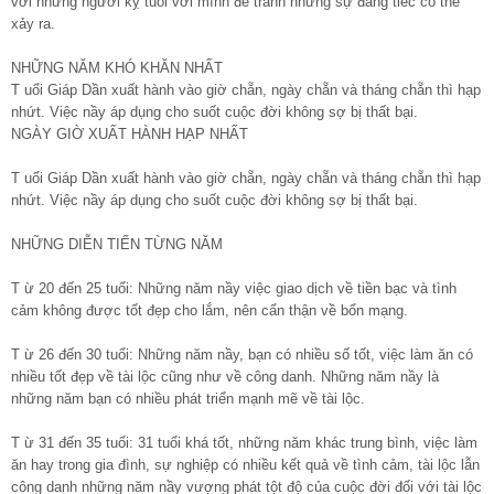
với những người kỵ tuổi với mình để tránh những sự đáng tiếc có thể
xảy ra.
NHỮNG NĂM KHÓ KHĂN NHẤT
T uổi Giáp Dần xuất hành vào giờ chẵn, ngày chẵn và tháng chẵn thì hạp
nhứt. Việc nầy áp dụng cho suốt cuộc đời không sợ bị thất bại.
NGÀY GIỜ XUẤT HÀNH HẠP NHẤT
T uổi Giáp Dần xuất hành vào giờ chẵn, ngày chẵn và tháng chẵn thì hạp
nhứt. Việc nầy áp dụng cho suốt cuộc đời không sợ bị thất bại.
NHỮNG DIỄN TIẾN TỪNG NĂM
T ừ 20 đến 25 tuổi: Những năm nầy việc giao dịch về tiền bạc và tình
cảm không được tốt đẹp cho lắm, nên cẩn thận về bổn mạng.
T ừ 26 đến 30 tuổi: Những năm nầy, bạn có nhiều số tốt, việc làm ăn có
nhiều tốt đẹp về tài lộc cũng như về công danh. Những năm nầy là
những năm bạn có nhiều phát triển mạnh mẽ về tài lộc.
T ừ 31 đến 35 tuổi: 31 tuổi khá tốt, những năm khác trung bình, việc làm
ăn hay trong gia đình, sự nghiệp có nhiều kết quả về tình cảm, tài lộc lẫn
công danh những năm nầy vượng phát tột độ của cuộc đời đối với tài lộc