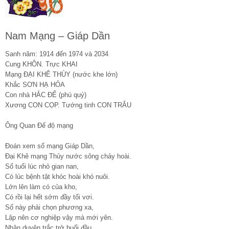
Nam Mạng – Giáp Dần
Sanh năm: 1914 đến 1974 và 2034
Cung KHÔN. Trực KHAI
Mạng ĐẠI KHÊ THÙY (nước khe lớn)
Khắc SƠN HẠ HỎA
Con nhà HẮC ĐẾ (phú quý)
Xương CON CỌP. Tướng tinh CON TRÂU
Ông Quan Đế độ mạng
Đoán xem số mạng Giáp Dần,
Đại Khê mạng Thủy nước sông chảy hoài.
Số tuổi lúc nhỏ gian nan,
Có lúc bệnh tật khóc hoài khó nuôi.
Lớn lên làm có của kho,
Có rồi lại hết sớm đầy tối vơi.
Số này phải chọn phương xa,
Lập nên cơ nghiệp vậy mà mới yên.
Nhân duyên trắc trở buổi đầu,