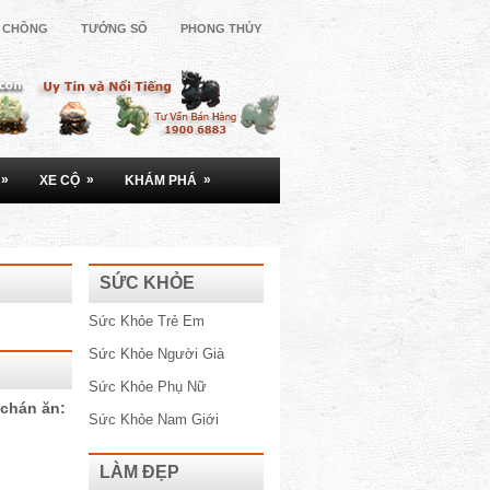
Ợ CHỒNG
TƯỚNG SỐ
PHONG THỦY
»
»
»
XE CỘ
KHÁM PHÁ
SỨC KHỎE
Sức Khỏe Trẻ Em
Sức Khỏe Người Già
Sức Khỏe Phụ Nữ
 chán ăn:
Sức Khỏe Nam Giới
LÀM ĐẸP