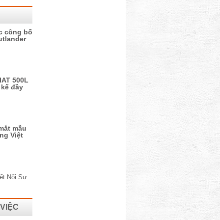
ức công bố
utlander
FIAT 500L
 kế đầy
 mắt mẫu
ờng Việt
 VIỆC