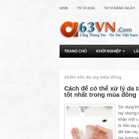
63VN
TỬ VI 2016
TỬ VI HÀNG NGÀY
»
TRANG CHỦ
KHỞI NGHIỆP
LÀ
ẢNH HOT
chăm sóc da tay mùa đông
Cách để có thể xử lý da 
tốt nhất trong mùa đông
Sử dụng kh
tay nhưng 
khăn một c
bì trên tay
đôi bàn ta
tay trong 