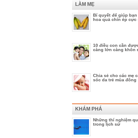
LÀM MẸ
Bí quyết để giúp bạn
hoa quả chín ép cực
10 điều con cần đượ
càng lớn càng khôn
Chia sẻ cho các mẹ 
sóc da trẻ mùa đông
KHÁM PHÁ
Những thí nghiệm quá
trong lịch sử