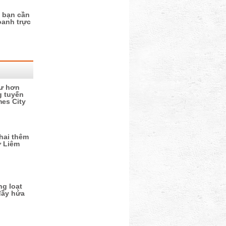
à bạn cần
oanh trực
tư hơn
g tuyến
es City
khai thêm
ừ Liêm
g loạt
đầy hứa