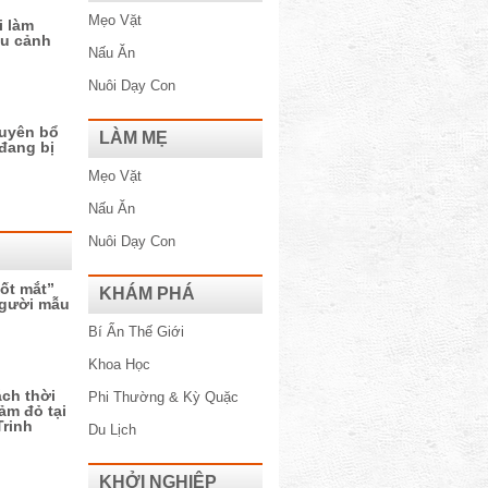
Mẹo Vặt
i làm
ệu cảnh
Nấu Ăn
Nuôi Dạy Con
uyên bổ
LÀM MẸ
 đang bị
Mẹo Vặt
Nấu Ăn
Nuôi Dạy Con
ốt mắt”
KHÁM PHÁ
người mẫu
Bí Ẩn Thế Giới
Khoa Học
ch thời
Phi Thường & Kỳ Quặc
ảm đỏ tại
rinh
Du Lịch
KHỞI NGHIỆP