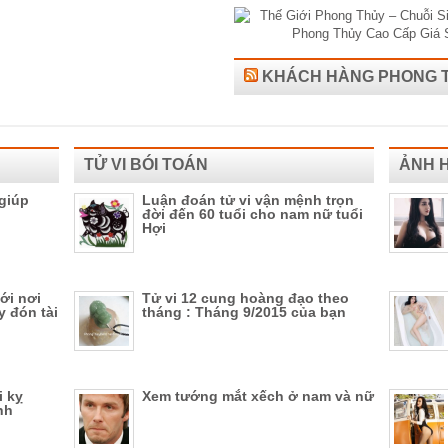
KHÁCH HÀNG PHONG 
TỬ VI BÓI TOÁN
ẢNH 
giúp
Luận đoán tử vi vận mệnh trọn
đời đến 60 tuổi cho nam nữ tuổi
Hợi
ới nơi
Tử vi 12 cung hoàng đạo theo
y đón tài
tháng : Tháng 9/2015 của bạn
i kỵ
Xem tướng mắt xếch ở nam và nữ
nh