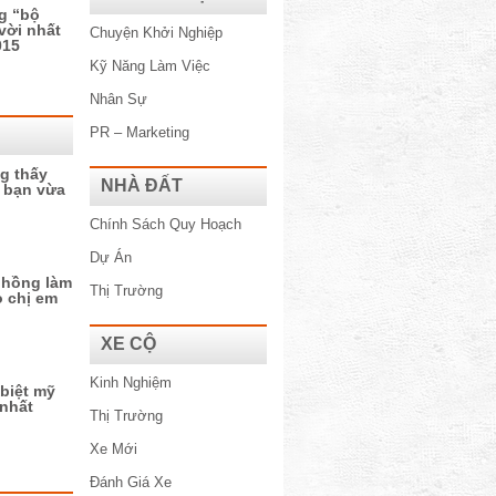
g “bộ
vời nhất
Chuyện Khởi Nghiệp
015
Kỹ Năng Làm Việc
Nhân Sự
PR – Marketing
g thấy
NHÀ ĐẤT
n bạn vừa
Chính Sách Quy Hoạch
Dự Án
á hồng làm
Thị Trường
o chị em
XE CỘ
Kinh Nghiệm
biệt mỹ
 nhất
Thị Trường
Xe Mới
Đánh Giá Xe