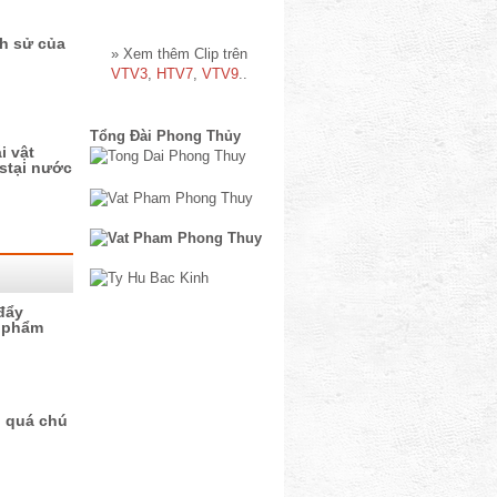
ch sử của
» Xem thêm Clip trên
VTV3
,
HTV7
,
VTV9
..
Tổng Đài Phong Thủy
i vật
stại nước
 đẩy
 phẩm
 quá chú