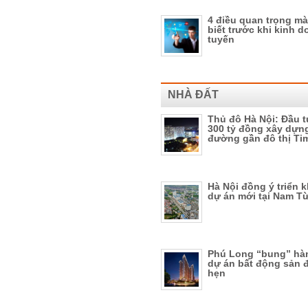
4 điều quan trọng m
biết trước khi kinh d
tuyến
NHÀ ĐẤT
Thủ đô Hà Nội: Đầu 
300 tỷ đồng xây dựn
đường gần đô thị Tim
Hà Nội đồng ý triển 
dự án mới tại Nam T
Phú Long “bung” hàn
dự án bất động sản 
hẹn