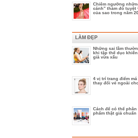
Chiêm ngưỡng nhữn
cánh” thảm đỏ tuyệt 
của sao trong năm 2
LÀM ĐẸP
Những sai lầm thườn
khi tập thể dục khiế
già vừa xấu
4 vị trí trang điểm m
thay đổi vẻ ngoài ch
Cách để có thể phân 
phẩm thật giả chuẩn