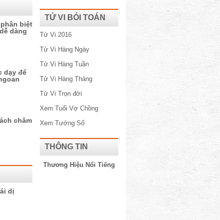
TỬ VI BÓI TOÁN
 phân biệt
 dễ dàng
Tử Vi 2016
Tử Vi Hàng Ngày
Tử Vi Hàng Tuần
c dạy để
 ngoan
Tử Vi Hàng Tháng
Tử Vi Trọn đời
Xem Tuổi Vợ Chồng
cách chăm
Xem Tướng Số
THÔNG TIN
Thương Hiệu Nổi Tiếng​
i dị