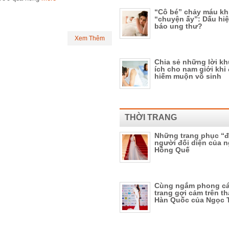
“Cô bé” chảy máu kh
“chuyện ấy”: Dấu hi
báo ung thư?
Xem Thêm
Chia sẻ những lời kh
ích cho nam giới khi
hiếm muộn vô sinh
THỜI TRANG
Những trang phục “đ
người đối diện của 
Hồng Quế
Cùng ngắm phong cá
trang gợi cảm trên th
Hàn Quốc của Ngọc T