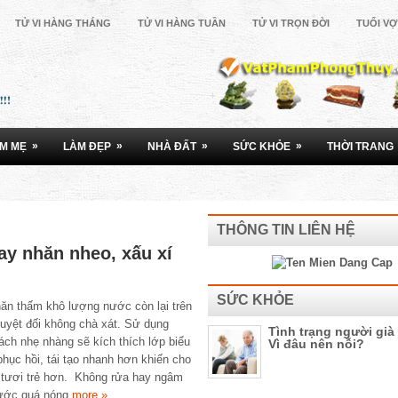
TỬ VI HÀNG THÁNG
TỬ VI HÀNG TUẦN
TỬ VI TRỌN ĐỜI
TUỔI V
»
»
»
»
M MẸ
LÀM ĐẸP
NHÀ ĐẤT
SỨC KHỎE
THỜI TRANG
THÔNG TIN LIÊN HỆ
tay nhăn nheo, xấu xí
SỨC KHỎE
ăn thấm khô lượng nước còn lại trên
tuyệt đối không chà xát. Sử dụng
Tình trạng người già
ách nhẹ nhàng sẽ kích thích lớp biểu
Vì đâu nên nỗi?
 phục hồi, tái tạo nhanh hơn khiến cho
y tươi trẻ hơn. Không rửa hay ngâm
nước quá nóng
more »