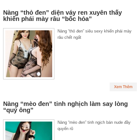
Nàng “thỏ đen” diện váy ren xuyên thấy
khiến phái mày râu “bốc hỏa”
Nàng “thỏ đen” siêu sexy khiến phái mày
râu chết ngất
Xem Thêm
Nàng “mèo đen” tinh nghịch làm say lòng
“quý ông”
Nàng “mèo đen” tinh ngịch bán nude đầy
quyến rũ