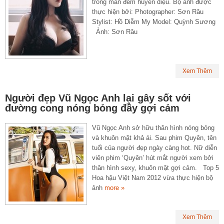
trong màn đêm huyền diệu. Bộ ảnh được
thực hiện bởi: Photographer: Sơn Râu
Stylist: Hồ Diễm My Model: Quỳnh Sương
Ảnh: Sơn Râu
Xem Thêm
Người đẹp Vũ Ngọc Anh lại gây sốt với
đường cong nóng bỏng đầy gợi cảm
Vũ Ngọc Anh sở hữu thân hình nóng bỏng
và khuôn mặt khả ái. Sau phim Quyên, tên
tuổi của người đẹp ngày càng hot. Nữ diễn
viên phim ‘Quyên’ hút mắt người xem bởi
thân hình sexy, khuôn mặt gợi cảm. Top 5
Hoa hậu Việt Nam 2012 vừa thực hiện bộ
ảnh
more »
Xem Thêm