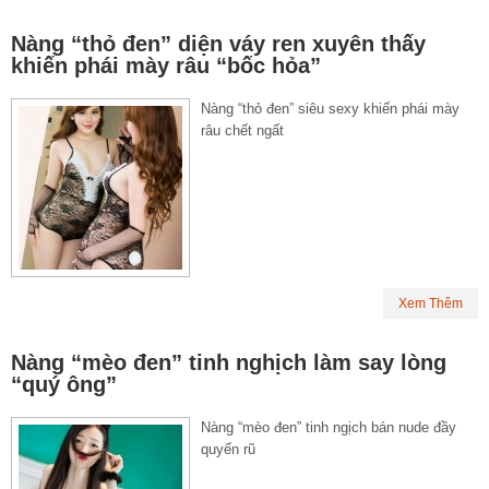
Nàng “thỏ đen” diện váy ren xuyên thấy
khiến phái mày râu “bốc hỏa”
Nàng “thỏ đen” siêu sexy khiến phái mày
râu chết ngất
Xem Thêm
Nàng “mèo đen” tinh nghịch làm say lòng
“quý ông”
Nàng “mèo đen” tinh ngịch bán nude đầy
quyến rũ