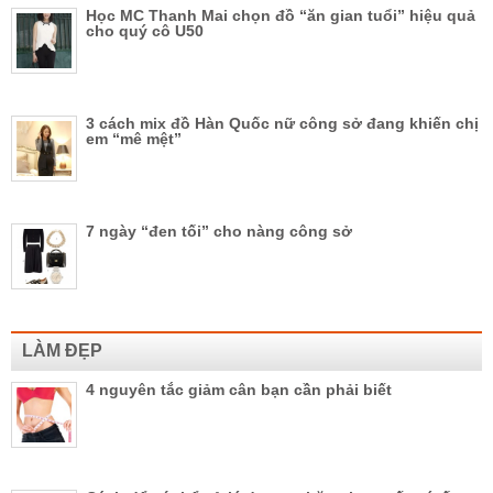
Học MC Thanh Mai chọn đồ “ăn gian tuổi” hiệu quả
cho quý cô U50
3 cách mix đồ Hàn Quốc nữ công sở đang khiến chị
em “mê mệt”
7 ngày “đen tối” cho nàng công sở
LÀM ĐẸP
4 nguyên tắc giảm cân bạn cần phải biết