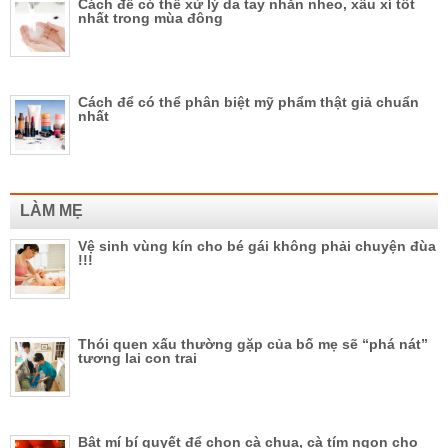
Cách để có thể xử lý da tay nhăn nheo, xấu xí tốt
nhất trong mùa đông
Cách để có thể phân biệt mỹ phẩm thật giả chuẩn
nhất
LÀM MẸ
Vệ sinh vùng kín cho bé gái không phải chuyện đùa
!!!
Thói quen xấu thường gặp của bố mẹ sẽ “phá nát”
tương lai con trai
Bật mí bí quyết để chọn cà chua, cà tím ngon cho