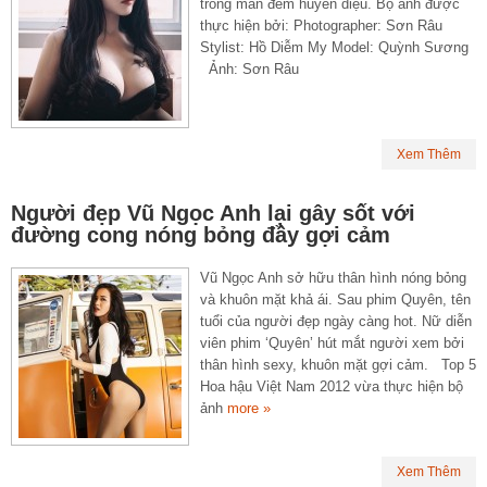
trong màn đêm huyền diệu. Bộ ảnh được
thực hiện bởi: Photographer: Sơn Râu
Stylist: Hồ Diễm My Model: Quỳnh Sương
Ảnh: Sơn Râu
Xem Thêm
Người đẹp Vũ Ngọc Anh lại gây sốt với
đường cong nóng bỏng đầy gợi cảm
Vũ Ngọc Anh sở hữu thân hình nóng bỏng
và khuôn mặt khả ái. Sau phim Quyên, tên
tuổi của người đẹp ngày càng hot. Nữ diễn
viên phim ‘Quyên’ hút mắt người xem bởi
thân hình sexy, khuôn mặt gợi cảm. Top 5
Hoa hậu Việt Nam 2012 vừa thực hiện bộ
ảnh
more »
Xem Thêm