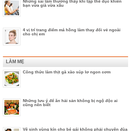
Những sai lầm thường thấy khi tập thể dục khiến
bạn vừa già vừa xấu
4 vị trí trang điểm má hồng làm thay đổi vẻ ngoài
cho chị em
LÀM MẸ
Công thức làm thịt gà xào súp lơ ngon cơm
Những lưu ý để ăn hải sản không bị ngộ độc ai
cũng nên biết
Vệ sinh vùng kín cho bé gái không phải chuyện đùa