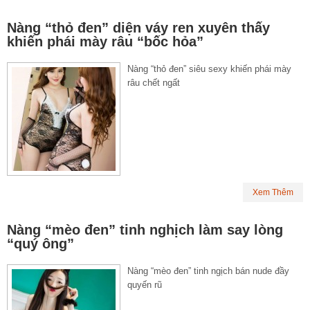
Nàng “thỏ đen” diện váy ren xuyên thấy
khiến phái mày râu “bốc hỏa”
Nàng “thỏ đen” siêu sexy khiến phái mày
râu chết ngất
Xem Thêm
Nàng “mèo đen” tinh nghịch làm say lòng
“quý ông”
Nàng “mèo đen” tinh ngịch bán nude đầy
quyến rũ