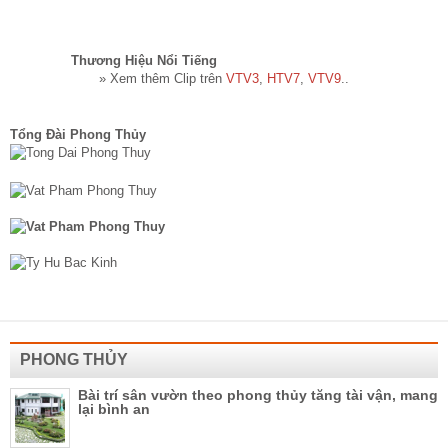
Thương Hiệu Nổi Tiếng​
» Xem thêm Clip trên
VTV3
,
HTV7
,
VTV9
..
Tổng Đài Phong Thủy
PHONG THỦY
Bài trí sân vườn theo phong thủy tăng tài vận, mang
lại bình an