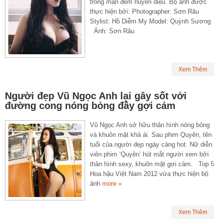
trong màn đêm huyền diệu. Bộ ảnh được
thực hiện bởi: Photographer: Sơn Râu
Stylist: Hồ Diễm My Model: Quỳnh Sương
Ảnh: Sơn Râu
Xem Thêm
Người đẹp Vũ Ngọc Anh lại gây sốt với
đường cong nóng bỏng đầy gợi cảm
Vũ Ngọc Anh sở hữu thân hình nóng bỏng
và khuôn mặt khả ái. Sau phim Quyên, tên
tuổi của người đẹp ngày càng hot. Nữ diễn
viên phim ‘Quyên’ hút mắt người xem bởi
thân hình sexy, khuôn mặt gợi cảm. Top 5
Hoa hậu Việt Nam 2012 vừa thực hiện bộ
ảnh
more »
Xem Thêm